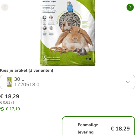
Kies je artikel (3 varianten)
30 L
1720518.0
€ 18,29
€ 0,61 / l
€ 17,19
Eenmalige
€ 18,29
levering