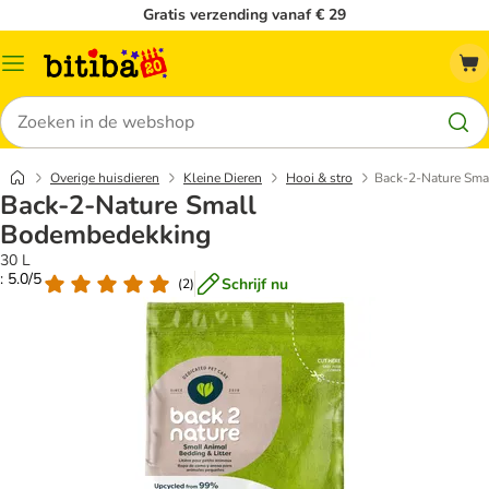
Gratis verzending vanaf € 29
Catalogusmenu
Zoeken
Overige huisdieren
Kleine Dieren
Hooi & stro
Back-2-Nature Sma
Back-2-Nature Small
Bodembedekking
30 L
: 5.0/5
Schrijf nu
(
2
)