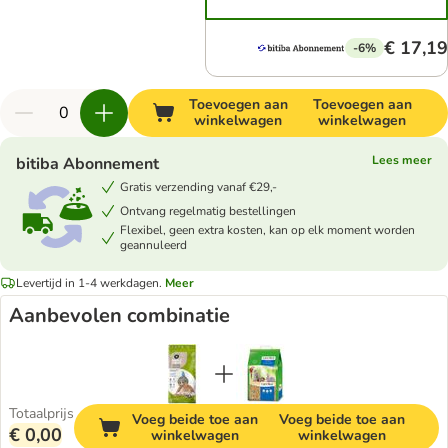
€ 17,19
-6%
Toevoegen aan
Toevoegen aan
winkelwagen
winkelwagen
Lees meer
bitiba Abonnement
Gratis verzending vanaf €29,-
Ontvang regelmatig bestellingen
Flexibel, geen extra kosten, kan op elk moment worden
geannuleerd
Levertijd in 1-4 werkdagen.
Meer
Aanbevolen combinatie
Totaalprijs
Voeg beide toe aan
Voeg beide toe aan
€ 0,00
winkelwagen
winkelwagen