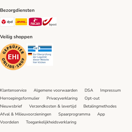
Bezorgdiensten
Dpd Shipping Method
DHL Shipping Method
Mondial Relay Shipping Method
bpost Shipping Method
Veilig shoppen
Security
Security
Klantenservice
Algemene voorwaarden
DSA
Impressum
Herroepingsformulier
Privacyverklaring
Opt-out
Nieuwsbrief
Verzendkosten & levertijd
Betalingmethodes
Afval & Milieuvoorzieningen
Spaarprogramma
App
Voordelen
Toegankelijkheidsverklaring