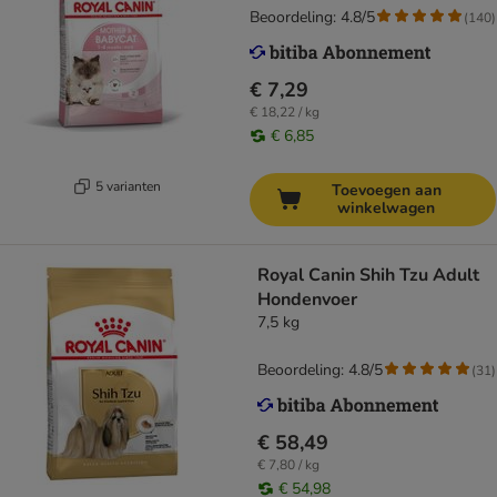
Beoordeling: 4.8/5
(
140
)
€ 7,29
€ 18,22 / kg
€ 6,85
5 varianten
Toevoegen aan
winkelwagen
Royal Canin Shih Tzu Adult
Hondenvoer
7,5 kg
Beoordeling: 4.8/5
(
31
)
€ 58,49
€ 7,80 / kg
€ 54,98