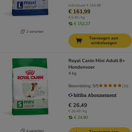
individueel
€ 163,98
€ 161,99
€ 5,40 / kg
€ 152,27
2 varianten
Toevoegen aan
winkelwagen
Royal Canin Mini Adult 8+
Hondenvoer
4 kg
Beoordeling: 5/5
(
30
)
€ 26,49
€ 26,49 / kg
€ 24,90
4 varianten
Toevoegen aan