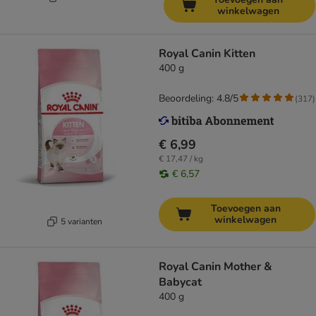
winkelwagen
Royal Canin Kitten
400 g
Beoordeling: 4.8/5
(
317
)
€ 6,99
€ 17,47 / kg
€ 6,57
Toevoegen aan
winkelwagen
5 varianten
Royal Canin Mother &
Babycat
400 g