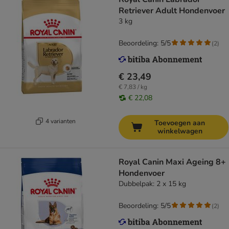
Retriever Adult Hondenvoer
3 kg
Beoordeling: 5/5
(
2
)
€ 23,49
€ 7,83 / kg
€ 22,08
4 varianten
Toevoegen aan
winkelwagen
Royal Canin Maxi Ageing 8+
Hondenvoer
Dubbelpak: 2 x 15 kg
Beoordeling: 5/5
(
2
)