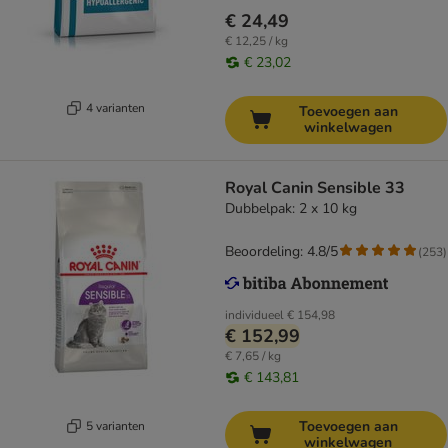
€ 24,49
€ 12,25 / kg
€ 23,02
4 varianten
Toevoegen aan
winkelwagen
Royal Canin Sensible 33
Dubbelpak: 2 x 10 kg
Beoordeling: 4.8/5
(
253
)
individueel
€ 154,98
€ 152,99
€ 7,65 / kg
€ 143,81
Toevoegen aan
5 varianten
winkelwagen