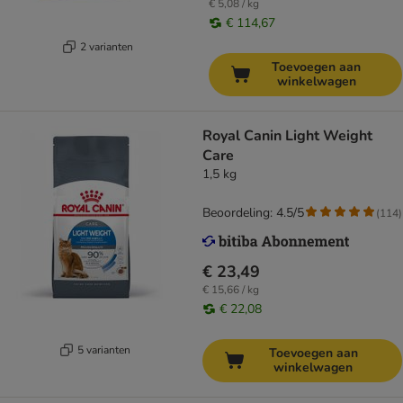
€ 5,08 / kg
€ 114,67
2 varianten
Toevoegen aan
winkelwagen
Royal Canin Light Weight
Care
1,5 kg
Beoordeling: 4.5/5
(
114
)
€ 23,49
€ 15,66 / kg
€ 22,08
5 varianten
Toevoegen aan
winkelwagen