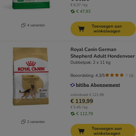
€ 6,37 / kg
€ 47,93
4 varianten
Toevoegen aan
winkelwagen
Royal Canin German
Shepherd Adult Hondenvoer
Dubbelpak: 2 x 11 kg
Beoordeling: 4.3/5
(
3
)
individueel
€ 121,98
€ 119,99
€ 5,45 / kg
€ 112,79
2 varianten
Toevoegen aan
winkelwagen