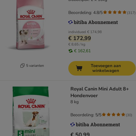
Beoordeling: 4.8/5
(
317
)
individueel
€ 174,98
€ 172,99
€ 8,65 / kg
€ 162,61
Toevoegen aan
5 varianten
winkelwagen
Royal Canin Mini Adult 8+
Hondenvoer
8 kg
Beoordeling: 5/5
(
30
)
€ 50,99