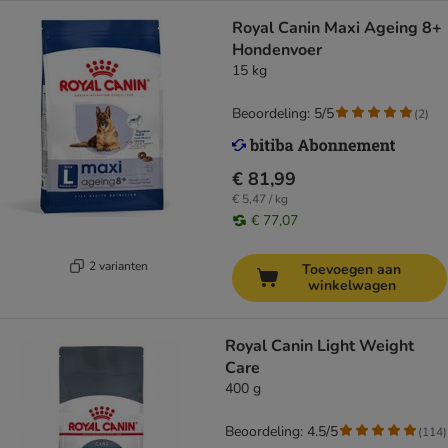
Royal Canin Maxi Ageing 8+
Hondenvoer
15 kg
Beoordeling: 5/5
(
2
)
€ 81,99
€ 5,47 / kg
€ 77,07
2 varianten
Toevoegen aan
winkelwagen
Royal Canin Light Weight
Care
400 g
Beoordeling: 4.5/5
(
114
)