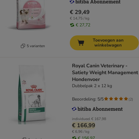
€ 29,49
€ 14,75 / kg
€ 27,72
Toevoegen aan
winkelwagen
5 varianten
Royal Canin Veterinary -
Satiety Weight Management
Hondenvoer
Dubbelpak 2 x 12 kg
Beoordeling: 5/5
(
2
)
individueel
€ 167,98
€ 166,99
€ 6,96 / kg
€ 156,97