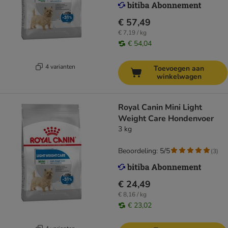
€ 57,49
€ 7,19 / kg
€ 54,04
4 varianten
Toevoegen aan
winkelwagen
Royal Canin Mini Light
Weight Care Hondenvoer
3 kg
Beoordeling: 5/5
(
3
)
€ 24,49
€ 8,16 / kg
€ 23,02