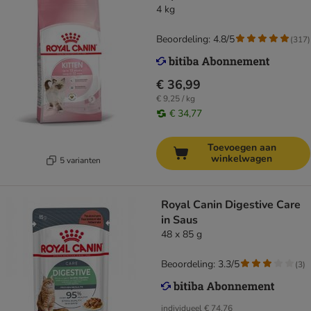
4 kg
Beoordeling: 4.8/5
(
317
)
€ 36,99
€ 9,25 / kg
€ 34,77
Toevoegen aan
winkelwagen
5 varianten
Royal Canin Digestive Care
in Saus
48 x 85 g
Beoordeling: 3.3/5
(
3
)
individueel
€ 74,76