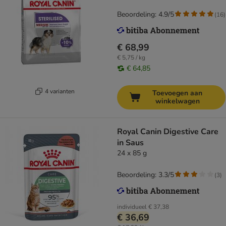
Beoordeling: 4.9/5
(
16
)
€ 68,99
€ 5,75 / kg
€ 64,85
4 varianten
Toevoegen aan
winkelwagen
Royal Canin Digestive Care
in Saus
24 x 85 g
Beoordeling: 3.3/5
(
3
)
individueel
€ 37,38
€ 36,69