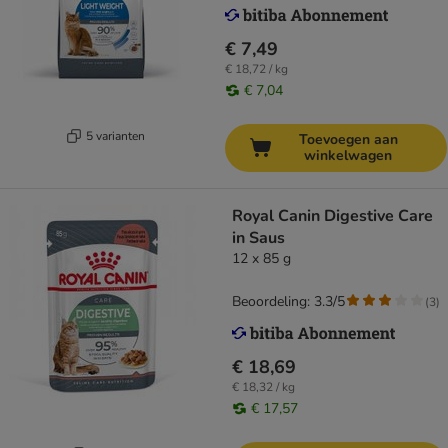
€ 7,49
€ 18,72 / kg
€ 7,04
5 varianten
Toevoegen aan
winkelwagen
Royal Canin Digestive Care
in Saus
12 x 85 g
Beoordeling: 3.3/5
(
3
)
€ 18,69
€ 18,32 / kg
€ 17,57