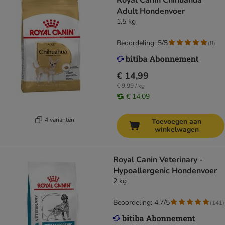
Royal Canin Chihuahua
Adult Hondenvoer
1,5 kg
Beoordeling: 5/5
(
8
)
€ 14,99
€ 9,99 / kg
€ 14,09
4 varianten
Toevoegen aan
winkelwagen
Royal Canin Veterinary -
Hypoallergenic Hondenvoer
2 kg
Beoordeling: 4.7/5
(
141
)