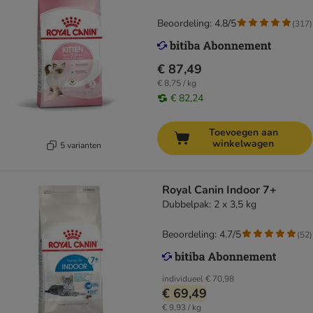
Beoordeling: 4.8/5
(
317
)
€ 87,49
€ 8,75 / kg
€ 82,24
Toevoegen aan
winkelwagen
5 varianten
Royal Canin Indoor 7+
Dubbelpak: 2 x 3,5 kg
Beoordeling: 4.7/5
(
52
)
individueel
€ 70,98
€ 69,49
€ 9,93 / kg