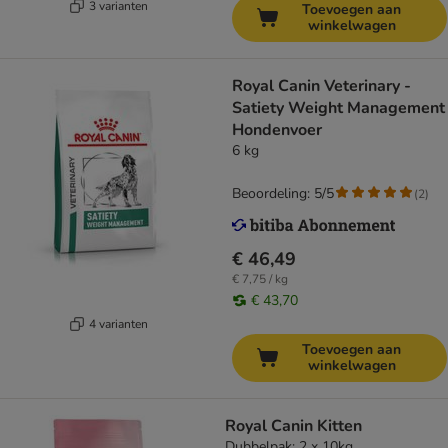
3 varianten
Toevoegen aan
winkelwagen
Royal Canin Veterinary -
Satiety Weight Management
Hondenvoer
6 kg
Beoordeling: 5/5
(
2
)
€ 46,49
€ 7,75 / kg
€ 43,70
4 varianten
Toevoegen aan
winkelwagen
Royal Canin Kitten
Dubbelpak: 2 x 10kg