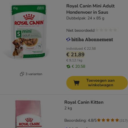
Royal Canin Mini Adult
Hondenvoer in Saus
Dubbelpak: 24 x 85 g
Niet beoordeeld
individueel
€ 22,58
€ 21,89
€ 9,12 / kg
€ 20,58
3 varianten
Toevoegen aan
winkelwagen
Royal Canin Kitten
2 kg
Beoordeling: 4.8/5
(
317
)