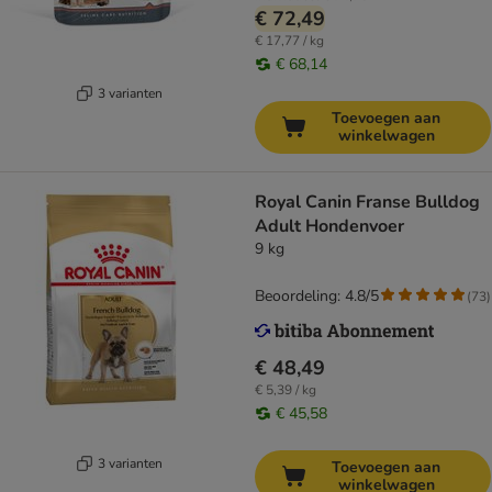
€ 72,49
€ 17,77 / kg
€ 68,14
3 varianten
Toevoegen aan
winkelwagen
Royal Canin Franse Bulldog
Adult Hondenvoer
9 kg
Beoordeling: 4.8/5
(
73
)
€ 48,49
€ 5,39 / kg
€ 45,58
3 varianten
Toevoegen aan
winkelwagen