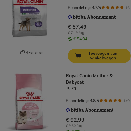
Beoordeling: 4.7/5
(
16
)
€ 57,49
€ 7,19 / kg
€ 54,04
4 varianten
Toevoegen aan
winkelwagen
Royal Canin Mother &
Babycat
10 kg
Beoordeling: 4.8/5
(
140
)
€ 92,99
€ 9,30 / kg