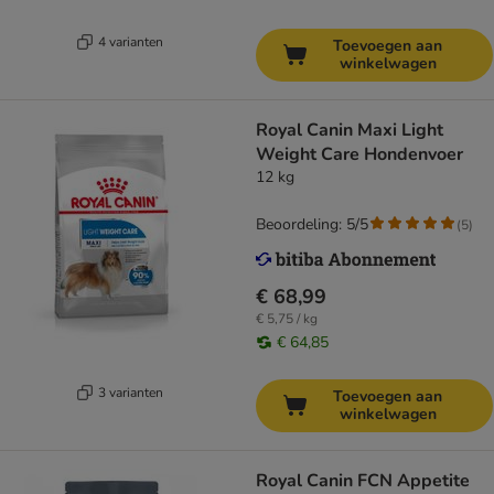
4 varianten
Toevoegen aan
winkelwagen
Royal Canin Maxi Light
Weight Care Hondenvoer
12 kg
Beoordeling: 5/5
(
5
)
€ 68,99
€ 5,75 / kg
€ 64,85
3 varianten
Toevoegen aan
winkelwagen
Royal Canin FCN Appetite