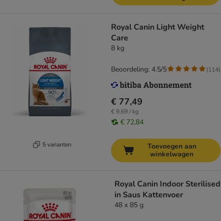
Royal Canin Light Weight
Care
8 kg
Beoordeling: 4.5/5
(
114
)
€ 77,49
€ 9,69 / kg
€ 72,84
5 varianten
Toevoegen aan
winkelwagen
Royal Canin Indoor Sterilised
in Saus Kattenvoer
48 x 85 g