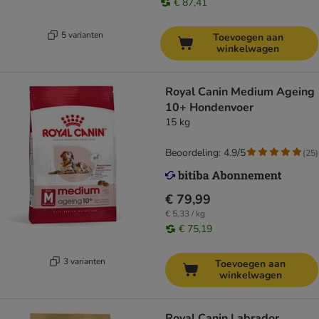
€ 87,41
5 varianten
Toevoegen aan
winkelwagen
Royal Canin Medium Ageing
10+ Hondenvoer
15 kg
Beoordeling: 4.9/5
(
25
)
€ 79,99
€ 5,33 / kg
€ 75,19
3 varianten
Toevoegen aan
winkelwagen
Royal Canin Labrador