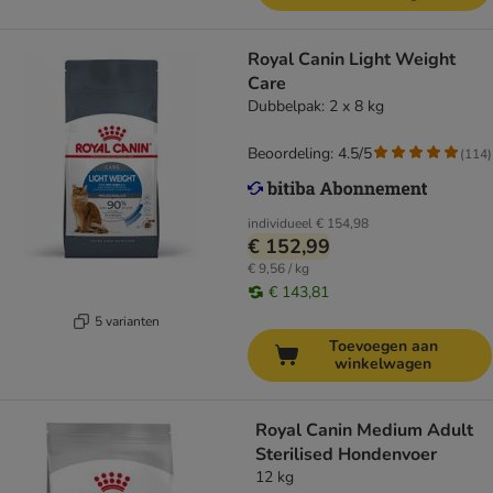
Royal Canin Light Weight
Care
Dubbelpak: 2 x 8 kg
Beoordeling: 4.5/5
(
114
)
individueel
€ 154,98
€ 152,99
€ 9,56 / kg
€ 143,81
5 varianten
Toevoegen aan
winkelwagen
Royal Canin Medium Adult
Sterilised Hondenvoer
12 kg