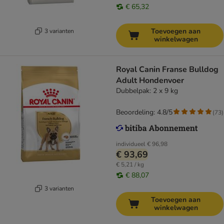
€ 65,32
Toevoegen aan
3 varianten
winkelwagen
Royal Canin Franse Bulldog
Adult Hondenvoer
Dubbelpak: 2 x 9 kg
Beoordeling: 4.8/5
(
73
)
individueel
€ 96,98
€ 93,69
€ 5,21 / kg
€ 88,07
3 varianten
Toevoegen aan
winkelwagen