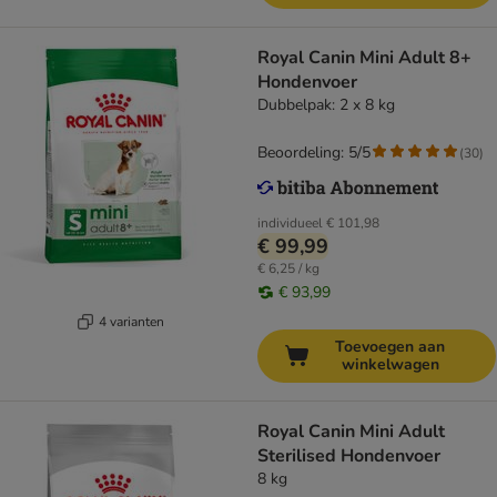
Royal Canin Mini Adult 8+
Hondenvoer
Dubbelpak: 2 x 8 kg
Beoordeling: 5/5
(
30
)
individueel
€ 101,98
€ 99,99
€ 6,25 / kg
€ 93,99
4 varianten
Toevoegen aan
winkelwagen
Royal Canin Mini Adult
Sterilised Hondenvoer
8 kg