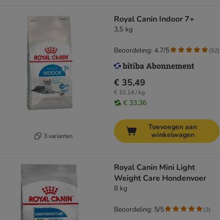
Royal Canin Indoor 7+
3,5 kg
Beoordeling: 4.7/5
(
52
)
€ 35,49
€ 10,14 / kg
€ 33,36
Toevoegen aan
winkelwagen
3 varianten
Royal Canin Mini Light
Weight Care Hondenvoer
8 kg
Beoordeling: 5/5
(
3
)