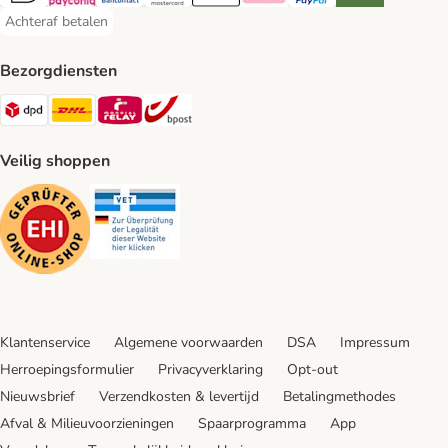
iDeal Payment Method
Payconiq Payment Method
Bancontact Payment Method
Mastercard Payment Method
Apple Pay Payment Method
Klarna Payment Method
PayPal Payment Method
Riverty Payment 
Achteraf betalen
Achteraf betalen Payment Method
Bezorgdiensten
Dpd Shipping Method
DHL Shipping Method
Mondial Relay Shipping Method
bpost Shipping Method
Veilig shoppen
Security
Security
Klantenservice
Algemene voorwaarden
DSA
Impressum
Herroepingsformulier
Privacyverklaring
Opt-out
Nieuwsbrief
Verzendkosten & levertijd
Betalingmethodes
Afval & Milieuvoorzieningen
Spaarprogramma
App