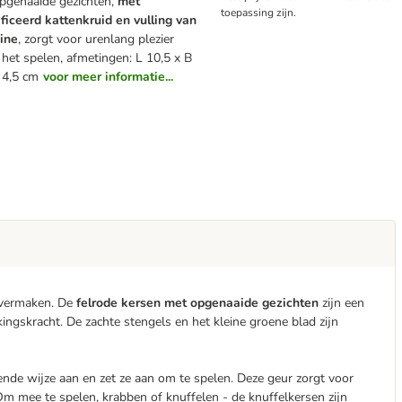
pgenaaide gezichten,
met
toepassing zijn.
ificeerd kattenkruid en vulling van
vine
, zorgt voor urenlang plezier
 het spelen, afmetingen: L 10,5 x B
 4,5 cm
voor meer informatie...
 vermaken. De
felrode kersen met opgenaaide gezichten
zijn een
kingskracht. De zachte stengels en het kleine groene blad zijn
ende wijze aan en zet ze aan om te spelen. Deze geur zorgt voor
. Om mee te spelen, krabben of knuffelen - de knuffelkersen zijn