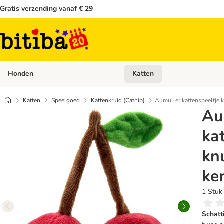
Gratis verzending vanaf € 29
Honden
Katten
Open categoriemenu: Honden
Katten
Speelgoed
Kattenkruid (Catnip)
Aumüller kattenspeeltje k
Au
ka
kn
ke
1 Stuk
Schatt