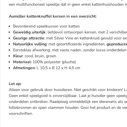
een multifunctioneel speeltje dat in geen enkel kattenhuishouden 
Aumüller kattenknuffel kersen in een overzicht:
Bevorderend speelkussen voor katten
Geweldig uiterlijk
: liefdevol ontworpen kersen, met 2 verschille
Geurige attractie
: met Silver Vine en kattenkruid gevuld voor ext
Natuurlijke vulling
: met gecertificeerde ingrediënten,
geproducee
Eersteklas afwerking: met vaste naden, zonder losse onderdelen
Kleur
: rood, bruin, groen
Materiaal:
100% polyester (pluche)
Afmetingen:
L 10,5 x B 12 x H 4,5 cm
Let op:
Alleen voor gebruik door huisdieren. Niet geschikt voor kinderen! L
Geen enkel speelgoed is onverslijtbaar. Laat je huisdier geen spe
onderdelen ontbreken. Raadpleeg onmiddellijk een dierenarts als er
hittebronnen en open vlammen houden. Gooi het product en de ve
voorschriften.