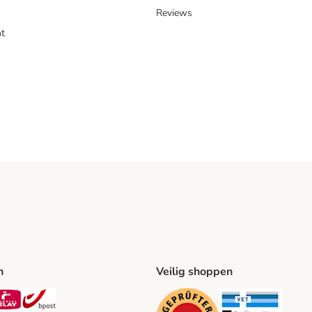
Reviews
t
n
Veilig shoppen
ing Method
L Shipping Method
Mondial Relay Shipping Method
bpost Shipping Method
Security
Securit