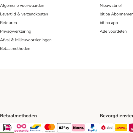
Algemene voorwaarden
Nieuwsbrief
Levertijd & verzendkosten
bitiba Abonnemen
Retouren
bitiba app
Privacyverklaring
Alle voordelen
Afval & Milieuvoorzieningen
Betaalmethoden
Betaalmethoden
Bezorgdienste
Dpd Shipp
DH
iDeal Payment Method
Payconiq Payment Method
Bancontact Payment Method
Mastercard Payment Method
Apple Pay Payment Method
Klarna Payment Method
PayPal Payment Method