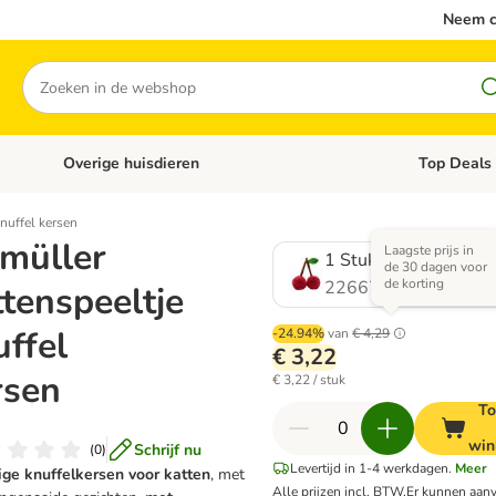
Neem c
Zoeken
Overige huisdieren
Top Deals
Open categoriemenu: Katten
Open categori
nuffel kersen
müller
Laagste prijs in
1 Stuk
de 30 dagen voor
de korting
2266726.0
ttenspeeltje
uffel
-24.94%
van
€ 4,29
€ 3,22
rsen
€ 3,22 / stuk
To
win
Schrijf nu
(
0
)
Levertijd in 1-4 werkdagen.
Meer
ige knuffelkersen voor katten
, met
Alle prijzen incl. BTW.
Er kunnen aan