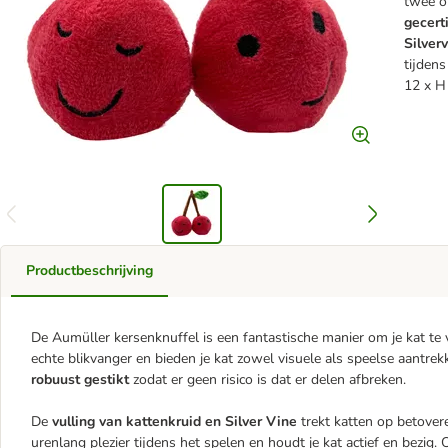
twee o
gecert
Silver
tijdens
12 x H
Productbeschrijving
De Aumüller kersenknuffel is een fantastische manier om je kat te
echte blikvanger en bieden je kat zowel visuele als speelse aantrek
robuust gestikt
zodat er geen risico is dat er delen afbreken.
De
vulling van kattenkruid en Silver Vine
trekt katten op betover
urenlang plezier tijdens het spelen en houdt je kat actief en bezig