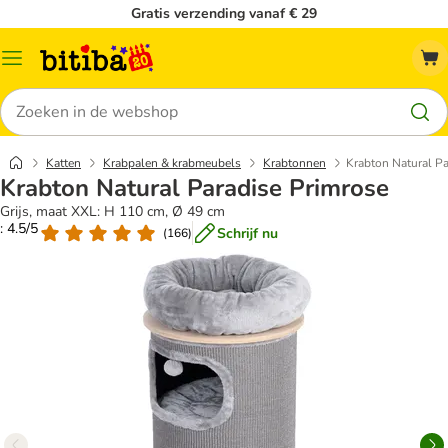
Gratis verzending vanaf € 29
Catalogusmenu
Zoeken
Katten
Krabpalen & krabmeubels
Krabtonnen
Krabton Natural Pa
Krabton Natural Paradise Primrose
Grijs, maat XXL: H 110 cm, Ø 49 cm
: 4.5/5
Schrijf nu
(
166
)