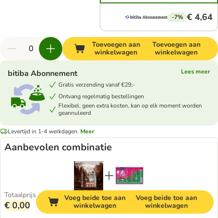
€ 4,64
-7%
Toevoegen aan
Toevoegen aan
winkelwagen
winkelwagen
Lees meer
bitiba Abonnement
Gratis verzending vanaf €29,-
Ontvang regelmatig bestellingen
Flexibel, geen extra kosten, kan op elk moment worden
geannuleerd
Levertijd in 1-4 werkdagen.
Meer
Aanbevolen combinatie
Totaalprijs
Voeg beide toe aan
Voeg beide toe aan
€ 0,00
winkelwagen
winkelwagen