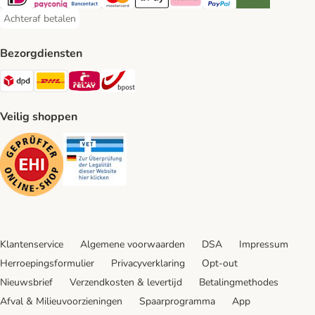
iDeal Payment Method
Payconiq Payment Method
Bancontact Payment Method
Mastercard Payment Method
Apple Pay Payment Method
Klarna Payment Method
PayPal Payment Method
Riverty Payment 
Achteraf betalen
Achteraf betalen Payment Method
Bezorgdiensten
Dpd Shipping Method
DHL Shipping Method
Mondial Relay Shipping Method
bpost Shipping Method
Veilig shoppen
Security
Security
Klantenservice
Algemene voorwaarden
DSA
Impressum
Herroepingsformulier
Privacyverklaring
Opt-out
Nieuwsbrief
Verzendkosten & levertijd
Betalingmethodes
Afval & Milieuvoorzieningen
Spaarprogramma
App