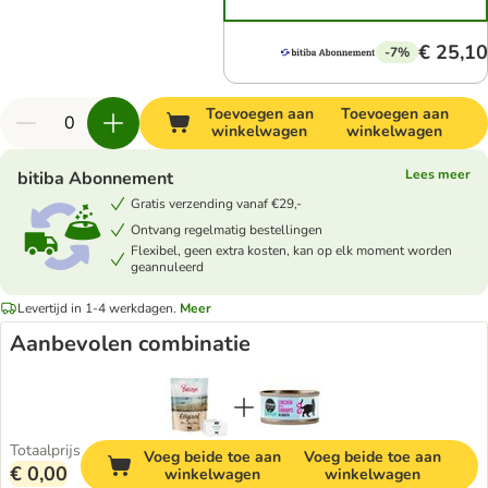
€ 25,10
-7%
Toevoegen aan
Toevoegen aan
winkelwagen
winkelwagen
Lees meer
bitiba Abonnement
Gratis verzending vanaf €29,-
Ontvang regelmatig bestellingen
Flexibel, geen extra kosten, kan op elk moment worden
geannuleerd
Levertijd in 1-4 werkdagen.
Meer
Aanbevolen combinatie
Totaalprijs
Voeg beide toe aan
Voeg beide toe aan
€ 0,00
winkelwagen
winkelwagen