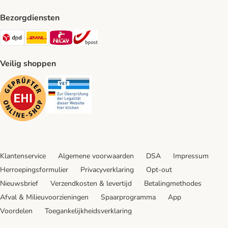
Bezorgdiensten
Dpd Shipping Method
DHL Shipping Method
Mondial Relay Shipping Method
bpost Shipping Method
Veilig shoppen
Security
Security
Klantenservice
Algemene voorwaarden
DSA
Impressum
Herroepingsformulier
Privacyverklaring
Opt-out
Nieuwsbrief
Verzendkosten & levertijd
Betalingmethodes
Afval & Milieuvoorzieningen
Spaarprogramma
App
Voordelen
Toegankelijkheidsverklaring