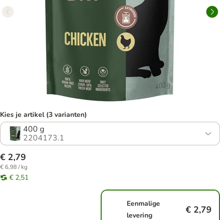
Kies je artikel (3 varianten)
400 g
2204173.1
€ 2,79
€ 6,98 / kg
€ 2,51
Eenmalige
€ 2,79
levering