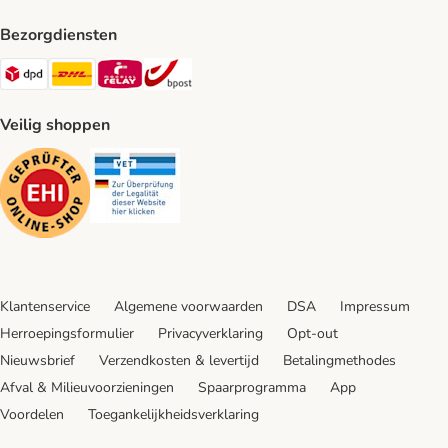
Bezorgdiensten
Dpd Shipping Method
DHL Shipping Method
Mondial Relay Shipping Method
bpost Shipping Method
Veilig shoppen
Security
Security
Klantenservice
Algemene voorwaarden
DSA
Impressum
Herroepingsformulier
Privacyverklaring
Opt-out
Nieuwsbrief
Verzendkosten & levertijd
Betalingmethodes
Afval & Milieuvoorzieningen
Spaarprogramma
App
Voordelen
Toegankelijkheidsverklaring