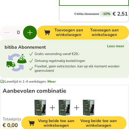
€ 2,51
-10%
Toevoegen aan
Toevoegen aan
winkelwagen
winkelwagen
Lees meer
bitiba Abonnement
Gratis verzending vanaf €29,-
Ontvang regelmatig bestellingen
Flexibel, geen extra kosten, kan op elk moment worden
geannuleerd
Levertijd in 1-4 werkdagen.
Meer
Aanbevolen combinatie
Totaalprijs
Voeg beide toe aan
Voeg beide toe aan
€ 0,00
winkelwagen
winkelwagen