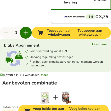
levering
€ 3,75
-6%
Toevoegen aan
Toevoegen aan
winkelwagen
winkelwagen
Lees meer
bitiba Abonnement
Gratis verzending vanaf €29,-
Ontvang regelmatig bestellingen
Flexibel, geen extra kosten, kan op elk moment worden
geannuleerd
Levertijd in 1-4 werkdagen.
Meer
Aanbevolen combinatie
Totaalprijs
Voeg beide toe aan
Voeg beide toe aan