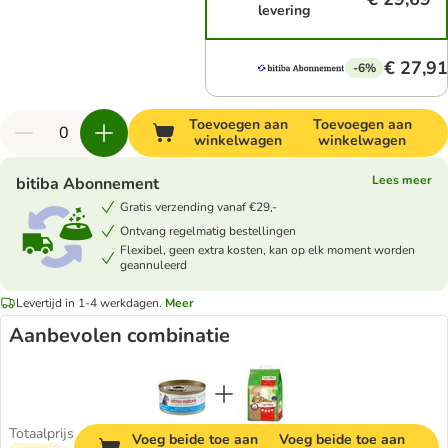
levering
€ 27,91
-6%
Toevoegen aan
Toevoegen aan
winkelwagen
winkelwagen
Lees meer
bitiba Abonnement
Gratis verzending vanaf €29,-
Ontvang regelmatig bestellingen
Flexibel, geen extra kosten, kan op elk moment worden
geannuleerd
Levertijd in 1-4 werkdagen.
Meer
Aanbevolen combinatie
Totaalprijs
Voeg beide toe aan
Voeg beide toe aan