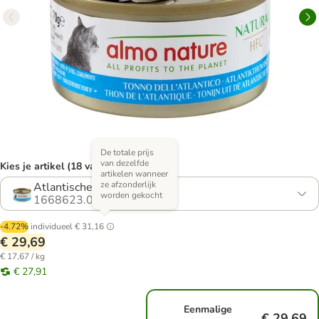
De totale prijs
van dezelfde
Kies je artikel (18 varianten)
artikelen wanneer
ze afzonderlijk
Atlantische Tonijn
worden gekocht
1668623.0
-4.72%
individueel
€ 31,16
€ 29,69
€ 17,67 / kg
€ 27,91
Eenmalige
€ 29,69