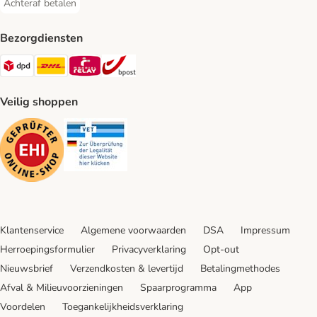
Achteraf betalen
Achteraf betalen Payment Method
Bezorgdiensten
Dpd Shipping Method
DHL Shipping Method
Mondial Relay Shipping Method
bpost Shipping Method
Veilig shoppen
Security
Security
Klantenservice
Algemene voorwaarden
DSA
Impressum
Herroepingsformulier
Privacyverklaring
Opt-out
Nieuwsbrief
Verzendkosten & levertijd
Betalingmethodes
Afval & Milieuvoorzieningen
Spaarprogramma
App
Voordelen
Toegankelijkheidsverklaring