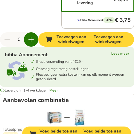
levering
€ 3,75
-6%
Toevoegen aan
Toevoegen aan
winkelwagen
winkelwagen
Lees meer
bitiba Abonnement
Gratis verzending vanaf €29,-
Ontvang regelmatig bestellingen
Flexibel, geen extra kosten, kan op elk moment worden
geannuleerd
Levertijd in 1-4 werkdagen.
Meer
Aanbevolen combinatie
Totaalprijs
Voeg beide toe aan
Voeg beide toe aan