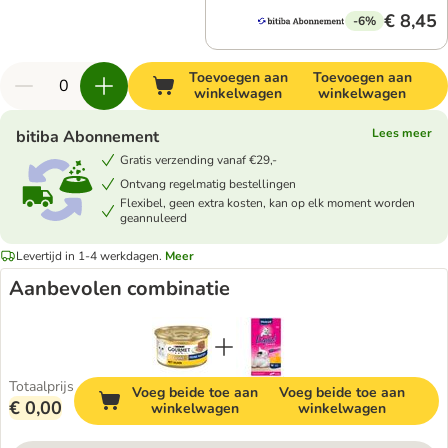
€ 8,45
-6%
Toevoegen aan
Toevoegen aan
winkelwagen
winkelwagen
Lees meer
bitiba Abonnement
Gratis verzending vanaf €29,-
Ontvang regelmatig bestellingen
Flexibel, geen extra kosten, kan op elk moment worden
geannuleerd
Levertijd in 1-4 werkdagen.
Meer
Aanbevolen combinatie
Totaalprijs
Voeg beide toe aan
Voeg beide toe aan
€ 0,00
winkelwagen
winkelwagen