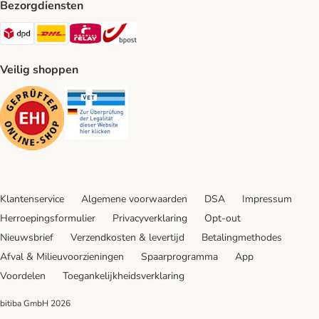
Bezorgdiensten
Dpd Shipping Method
DHL Shipping Method
Mondial Relay Shipping Method
bpost Shipping Method
Veilig shoppen
Security
Security
Klantenservice
Algemene voorwaarden
DSA
Impressum
Herroepingsformulier
Privacyverklaring
Opt-out
Nieuwsbrief
Verzendkosten & levertijd
Betalingmethodes
Afval & Milieuvoorzieningen
Spaarprogramma
App
Voordelen
Toegankelijkheidsverklaring
bitiba GmbH
2026