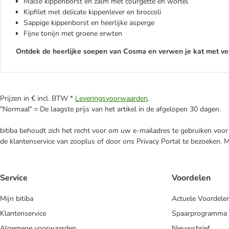
Malse kippenborst en zalm met courgette en wortel
Kipfilet met delicate kippenlever en broccoli
Sappige kippenborst en heerlijke asperge
Fijne tonijn met groene erwten
Ontdek
de heerlijke soepen van Cosma en verwen je kat met vee
Prijzen in € incl. BTW *
Leveringsvoorwaarden
.
"Normaal" = De laagste prijs van het artikel in de afgelopen 30 dagen.
bitiba behoudt zich het recht voor om uw e-mailadres te gebruiken voor 
de klantenservice van zooplus of door ons Privacy Portal te bezoeken. 
Service
Voordelen
Mijn bitiba
Actuele Voordele
Klantenservice
Spaarprogramma
Algemene voorwaarden
Nieuwsbrief