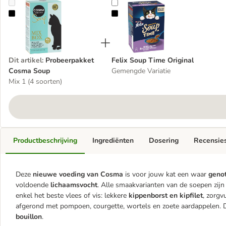
Probeerpakket Cosma Soup
Felix Soup Time Original
Dit artikel
:
Probeerpakket
Felix Soup Time Original
Cosma Soup
Gemengde Variatie
Mix 1 (4 soorten)
Productbeschrijving
Ingrediënten
Dosering
Recensie
Deze
nieuwe voeding van Cosma
is voor jouw kat een waar
geno
voldoende
lichaamsvocht
. Alle smaakvarianten van de soepen zijn
enkel het beste vlees of vis: lekkere
kippenborst en kipfilet
, zorgv
afgerond met pompoen, courgette, wortels en zoete aardappelen. 
bouillon
.