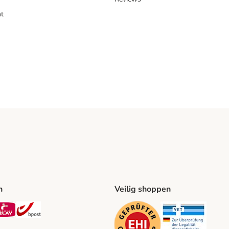
t
n
Veilig shoppen
ing Method
L Shipping Method
Mondial Relay Shipping Method
bpost Shipping Method
Security
Securit