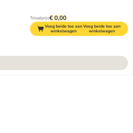
€ 0,00
Totaalprijs
Voeg beide toe aan
Voeg beide toe aan
winkelwagen
winkelwagen