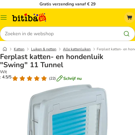
Gratis verzending vanaf € 29
Catalogusmenu
Zoeken
Katten
Luiken & netten
Alle kattenluiken
Ferplast katten- en ho
Ferplast katten- en hondenluik
"Swing" 11 Tunnel
Wit
: 4.5/5
Schrijf nu
(
22
)