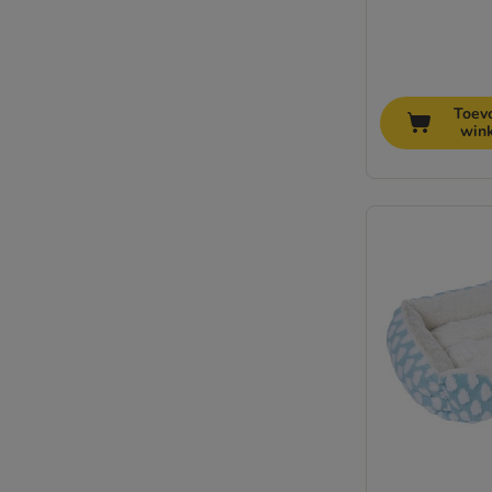
Toev
win