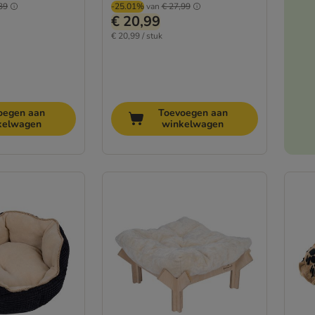
39
-25.01%
van
€ 27,99
€ 20,99
€ 20,99 / stuk
oegen aan
Toevoegen aan
kelwagen
winkelwagen