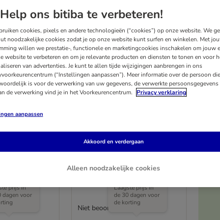
Help ons bitiba te verbeteren!
ruiken cookies, pixels en andere technologieën (“cookies”) op onze website. We g
ut noodzakelijke cookies zodat je op onze website kunt surfen en winkelen. Met jo
mming willen we prestatie-, functionele en marketingcookies inschakelen om jouw e
e website te verbeteren en om je relevante producten en diensten te tonen en voor h
aliseren van advertenties. Je kunt te allen tijde wijzigingen aanbrengen in ons
yvoorkeurencentrum (“Instellingen aanpassen”). Meer informatie over de persoon di
woordelijk is voor de verwerking van uw gegevens, de verwerkte persoonsgegevens 
an de verwerking vind je in het Voorkeurencentrum.
Privacy verklaring
lingen aanpassen
Angora
TIAKI Ligstoel Zand
Akkoord en verdergaan
L 63 x B 46 x H 47 cm
Alleen noodzakelijke cookies
Me
te prijs in
Laagste prijs in
0 dagen voor
de 30 dagen voor
rting
de korting
Niet beoordeeld