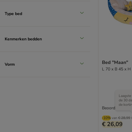
Type bed
Kenmerken bedden
Bed "Maan"
Vorm
L 70 x B 45 x H
Laagste 
de 30 d
de korti
Beoordeling: 5/5
-10%
van
€ 28,99
€ 26,09