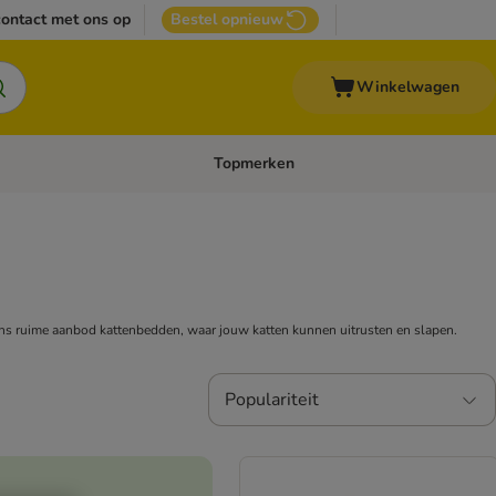
ontact met ons op
Bestel opnieuw
Winkelwagen
Topmerken
emenu: Overige huisdieren
Open categoriemenu: Top Deals
 ons ruime aanbod kattenbedden, waar jouw katten kunnen uitrusten en slapen.
Populariteit