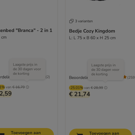
3 varianten
Kattenbed "Branca" - 2 in 1
Bedje Cozy Kingdom
 cm
L: L 75 x B 60 x H 25 cm
Laagste prijs in
Laagste prijs in
de 30 dagen voor
de 30 dagen voor
de korting
de korting
rdeling: 5/5
(
2
)
Beoordeling: 4.6/5
(
259
01%
van
€ 16,79
-25.01%
van
€ 28,99
2,59
€ 21,74
Toevoegen aan
Toevoegen aan