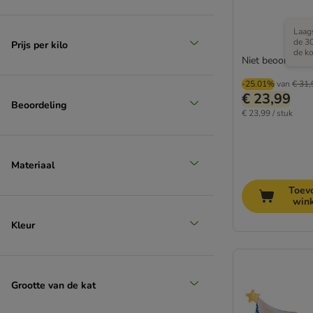
Laags
de 3
Prijs per kilo
de ko
Niet beoordeeld
-25.01%
van
€ 31,
€ 23,99
Beoordeling
€ 23,99 / stuk
Materiaal
Toev
win
Kleur
Grootte van de kat