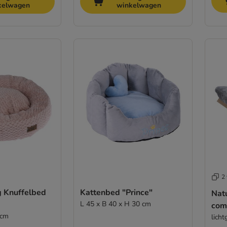
kelwagen
winkelwagen
2 
g Knuffelbed
Kattenbed "Prince"
Nat
L 45 x B 40 x H 30 cm
com
 cm
licht