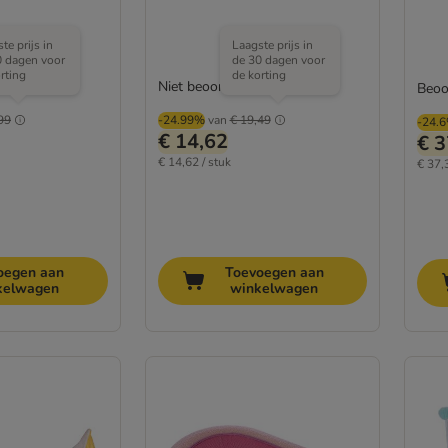
te prijs in
Laagste prijs in
0 dagen voor
de 30 dagen voor
rting
de korting
Niet beoordeeld
Beoo
99
-24.99%
van
€ 19,49
-24.
€ 14,62
€ 3
€ 14,62 / stuk
€ 37,
oegen aan
Toevoegen aan
kelwagen
winkelwagen