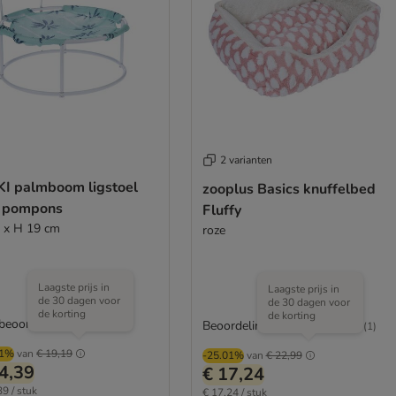
2 varianten
KI palmboom ligstoel
zooplus Basics knuffelbed
 pompons
Fluffy
 x H 19 cm
roze
Laagste prijs in
Laagste prijs in
de 30 dagen voor
de 30 dagen voor
de korting
de korting
 beoordeeld
Beoordeling: 5/5
(
1
)
01%
van
€ 19,19
-25.01%
van
€ 22,99
4,39
€ 17,24
39 / stuk
€ 17,24 / stuk