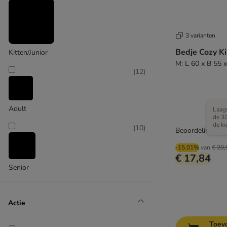
3 varianten
Bedje Cozy K
Kitten/Junior
Modern Living
M: L 60 x B 55 
(
12
)
(
2
)
Adult
Laags
de 3
de ko
(
10
)
Beoordeling: 4.6
Natural Paradise
-15.01%
van
€ 20,
€ 17,84
Senior
Actie
Toev