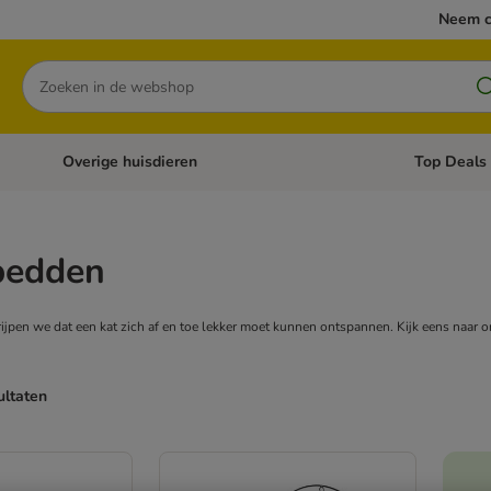
Neem c
Zoeken
Overige huisdieren
Top Deals
Open categoriemenu: Katten
Open categori
bedden
grijpen we dat een kat zich af en toe lekker moet kunnen ontspannen. Kijk eens naar
ultaten