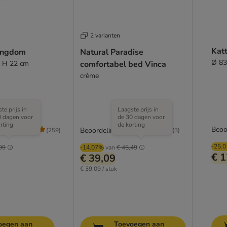
2 varianten
ingdom
Natural Paradise
Ø 83
x H 22 cm
comfortabel bed Vinca
crème
te prijs in
Laagste prijs in
0 dagen voor
de 30 dagen voor
rting
de korting
Beoo
/5
Beoordeling: 5/5
(
259
)
(
3
)
-25.
99
-14.07%
van
€ 45,49
€ 1
€ 39,09
€ 39,09 / stuk
oegen aan
Toevoegen aan