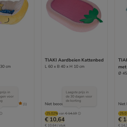
TIAKI Aardbeien Kattenbed
TIA
 30 cm
L 60 x B 40 x H 10 cm
met
Ø 45
prijs in
Laagste prijs in
agen voor
de 30 dagen voor
ng
de korting
Niet beoordeeld
Niet
(
1
)
-25.02%
van
€ 14,19
-25.
€ 10,64
€ 1
€ 10,64 / stuk
€ 14,