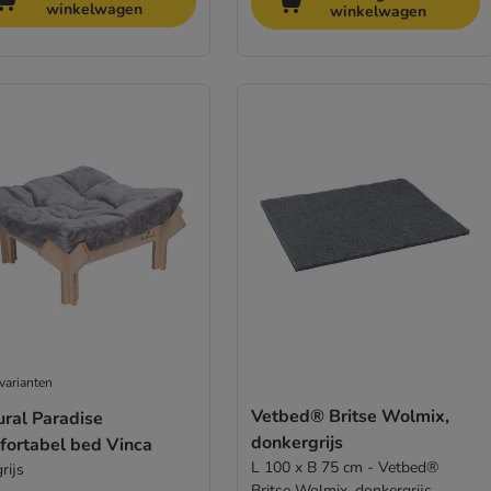
winkelwagen
winkelwagen
varianten
Vetbed® Britse Wolmix,
ural Paradise
donkergrijs
fortabel bed Vinca
L 100 x B 75 cm - Vetbed®
grijs
Britse Wolmix, donkergrijs