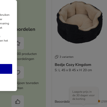
ebruiken
uw
rvaring
et
Jouw voordelen
e
en het
Meer dan 8000 producten
3 varianten
met topbeoordelingen
Bedje Cozy Kingdom
S: L 45 x B 45 x H 20 cm
er dan 1 miljoen tevreden
klanten
Laagste prijs in
de 30 dagen voor
de korting
Beoordeling: 4.6/5
(
259