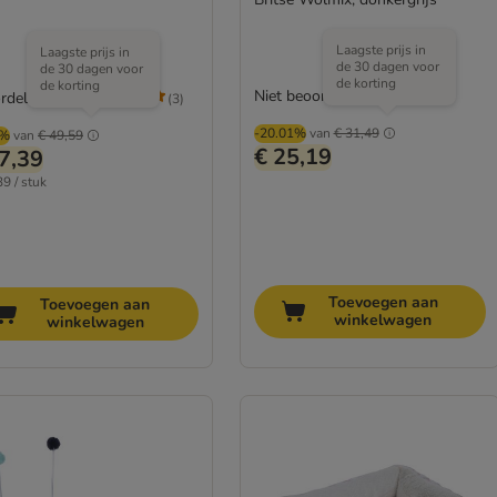
Laagste prijs in
Laagste prijs in
de 30 dagen voor
de 30 dagen voor
de korting
de korting
Niet beoordeeld
rdeling: 5/5
(
3
)
-20.01%
van
€ 31,49
6%
van
€ 49,59
€ 25,19
7,39
39 / stuk
Toevoegen aan
Toevoegen aan
winkelwagen
winkelwagen