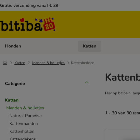
Gratis verzending vanaf € 29
Honden
Katten
Open categoriemenu: Honden
Katten
Manden & holletjes
Kattenbedden
Katten
Categorie
Hier op bitiba.nl be
Katten
Manden & holletjes
1 - 30 van 30 res
Natural Paradise
Kattenmanden
Kattenhollen
Kattendekens