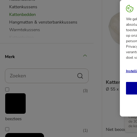
Kattenkussens
Kattenbedden
We geb
Hangmatten & vensterbankkussens
absolu
Warmtekussens
toeste
op onz
Kattenhuizen
person
Kattenstoelen
Privac
verant
Design kattenmanden
Merk
doel v
Voor kittens
Voor grote katten
Zoeken
Instel
Kattenmand 
Ø 55 x H 16 cm
(
3
)
Laags
beeztees
de 3
de ko
Niet beoordeeld
(
1
)