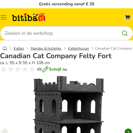
Gratis verzending vanaf € 29
Catalogusmenu
Zoeken
Katten
Manden & holletjes
Kattenhuizen
Canadian Cat Company F
Canadian Cat Company Felty Fort
ca. L 55 x B 55 x H 108 cm
Schrijf nu
(
0
)