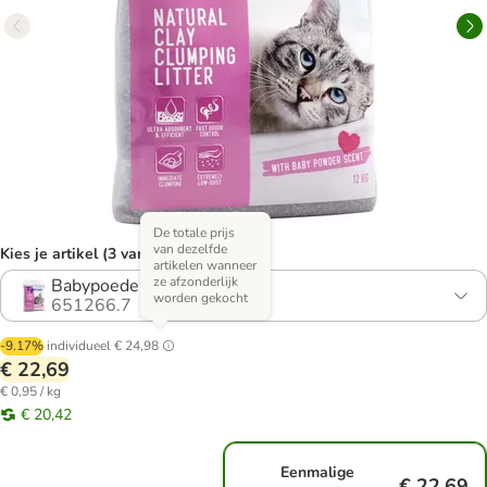
De totale prijs
van dezelfde
Kies je artikel (3 varianten)
artikelen wanneer
ze afzonderlijk
Babypoedergeur (2 x 12 kg)
worden gekocht
651266.7
-9.17%
individueel
€ 24,98
€ 22,69
€ 0,95 / kg
€ 20,42
Eenmalige
€ 22,69