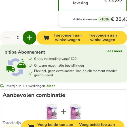
levering
€ 20,4
-10%
Toevoegen aan
Toevoegen aan
winkelwagen
winkelwagen
Lees meer
bitiba Abonnement
Gratis verzending vanaf €29,-
Ontvang regelmatig bestellingen
Flexibel, geen extra kosten, kan op elk moment worden
geannuleerd
Levertijd in 1-4 werkdagen.
Meer
Aanbevolen combinatie
Totaalprijs
Voeg beide toe aan
Voeg beide toe aan