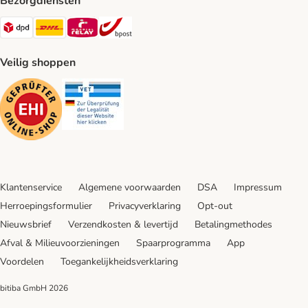
Bezorgdiensten
Dpd Shipping Method
DHL Shipping Method
Mondial Relay Shipping Method
bpost Shipping Method
Veilig shoppen
Security
Security
Klantenservice
Algemene voorwaarden
DSA
Impressum
Herroepingsformulier
Privacyverklaring
Opt-out
Nieuwsbrief
Verzendkosten & levertijd
Betalingmethodes
Afval & Milieuvoorzieningen
Spaarprogramma
App
Voordelen
Toegankelijkheidsverklaring
bitiba GmbH
2026