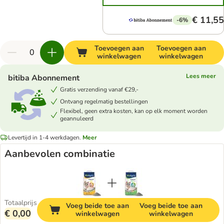
€ 11,55
-6%
Toevoegen aan
Toevoegen aan
winkelwagen
winkelwagen
Lees meer
bitiba Abonnement
Gratis verzending vanaf €29,-
Ontvang regelmatig bestellingen
Flexibel, geen extra kosten, kan op elk moment worden
geannuleerd
Levertijd in 1-4 werkdagen.
Meer
Aanbevolen combinatie
Totaalprijs
Voeg beide toe aan
Voeg beide toe aan
€ 0,00
winkelwagen
winkelwagen