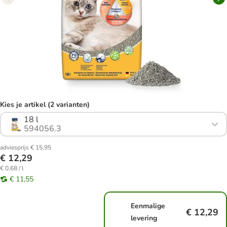
Kies je artikel (2 varianten)
18 l
594056.3
adviesprijs € 15,95
€ 12,29
€ 0,68 / l
€ 11,55
Eenmalige
€ 12,29
levering