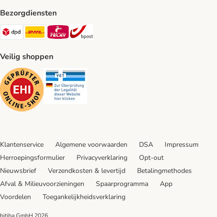
Bezorgdiensten
Dpd Shipping Method
DHL Shipping Method
Mondial Relay Shipping Method
bpost Shipping Method
Veilig shoppen
Security
Security
Klantenservice
Algemene voorwaarden
DSA
Impressum
Herroepingsformulier
Privacyverklaring
Opt-out
Nieuwsbrief
Verzendkosten & levertijd
Betalingmethodes
Afval & Milieuvoorzieningen
Spaarprogramma
App
Voordelen
Toegankelijkheidsverklaring
bitiba GmbH
2026