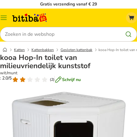
Gratis verzending vanaf € 29
Catalogusmenu
Zoeken
Katten
Kattenbakken
Gesloten kattenbak
kooa Hop-In toilet van 
kooa Hop-In toilet van
milieuvriendelijk kunststof
wit/munt
: 2.0/5
Schrijf nu
(
2
)