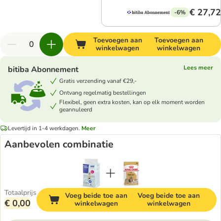
€ 27,72
-6%
Toevoegen aan
Toevoegen aan
winkelwagen
winkelwagen
Lees meer
bitiba Abonnement
Gratis verzending vanaf €29,-
Ontvang regelmatig bestellingen
Flexibel, geen extra kosten, kan op elk moment worden
geannuleerd
Levertijd in 1-4 werkdagen.
Meer
Aanbevolen combinatie
Totaalprijs
Voeg beide toe aan
Voeg beide toe aan
€ 0,00
winkelwagen
winkelwagen