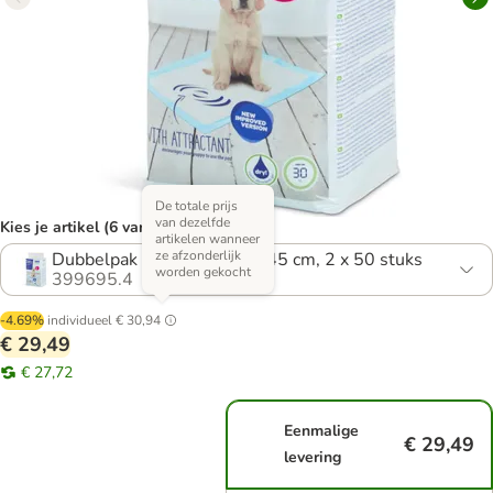
De totale prijs
van dezelfde
Kies je artikel (6 varianten)
artikelen wanneer
ze afzonderlijk
Dubbelpak Large: L 60 x B 45 cm, 2 x 50 stuks
worden gekocht
399695.4
-4.69%
individueel
€ 30,94
€ 29,49
€ 27,72
Eenmalige
€ 29,49
levering