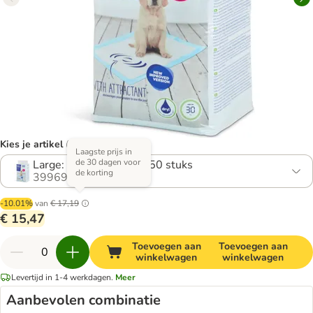
Kies je artikel (6 varianten)
Laagste prijs in
de 30 dagen voor
Large: L 60 x B 45 cm, 50 stuks
de korting
399695.0
-10.01%
van
€ 17,19
€ 15,47
Toevoegen aan
Toevoegen aan
winkelwagen
winkelwagen
Levertijd in 1-4 werkdagen.
Meer
Aanbevolen combinatie