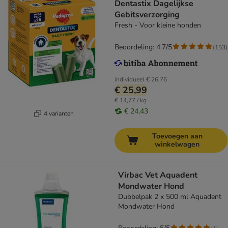
Dentastix Dagelijkse
Gebitsverzorging
Fresh - Voor kleine honden
Beoordeling: 4.7/5
(
153
)
individueel
€ 26,76
€ 25,99
€ 14,77 / kg
€ 24,43
4 varianten
Toevoegen aan
winkelwagen
Virbac Vet Aquadent
Mondwater Hond
Dubbelpak 2 x 500 ml Aquadent
Mondwater Hond