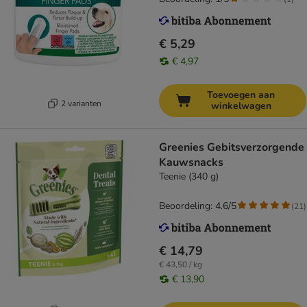
€ 5,29
€ 4,97
Toevoegen aan
2 varianten
winkelwagen
Greenies Gebitsverzorgende
Kauwsnacks
Teenie (340 g)
Beoordeling: 4.6/5
(
21
)
€ 14,79
€ 43,50 / kg
€ 13,90