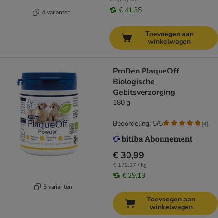
€ 41,35
4 varianten
Toevoegen aan
winkelwagen
ProDen PlaqueOff
Biologische
Gebitsverzorging
180 g
Beoordeling: 5/5
(
4
)
€ 30,99
€ 172,17 / kg
€ 29,13
5 varianten
Toevoegen aan
winkelwagen