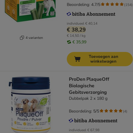
Beoordeling: 4.7/5
(
154
)
individueel
€ 40,14
€ 38,29
€ 14,50 / kg
4 varianten
€ 35,99
Toevoegen aan
winkelwagen
ProDen PlaqueOff
Biologische
Gebitsverzorging
Dubbelpak 2 x 180 g
Beoordeling: 5/5
(
4
)
individueel
€ 67,98