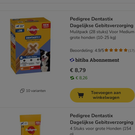
Pedigree Dentastix
Dagelijkse Gebitsverzorging
Mulitpack (28 stuks) Voor Medium
grote honden (10-25 kg)
Beoordeling: 4.9/5
(
17
)
€ 8,79
€ 8,26
10 varianten
Toevoegen aan
winkelwagen
Pedigree Dentastix
Dagelijkse Gebitsverzorging
4 Stuks voor grote Honden (154
g)