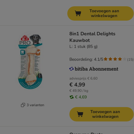
Toevoegen aan
winkelwagen
8in1 Dental Delights
Kauwbot
L: 1 stuk (85 g)
Beoordeling: 4.1/5
(
15
)
adviesprijs
€ 6,60
€ 4,99
€ 49,90 / kg
€ 4,69
3 varianten
Toevoegen aan
winkelwagen