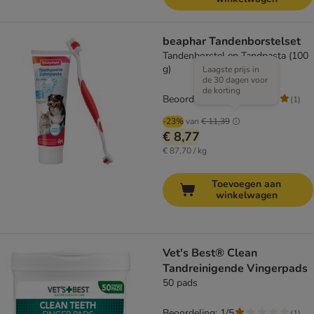
beaphar Tandenborstelset
Tandenborstel en Tandpasta (100
g)
Laagste prijs in
de 30 dagen voor
de korting
Beoordeling: 5/5
(
1
)
-23%
van
€ 11,39
€ 8,77
€ 87,70 / kg
Toevoegen aan
winkelwagen
Vet's Best® Clean
Tandreinigende Vingerpads
50 pads
Beoordeling: 1/5
(
1
)