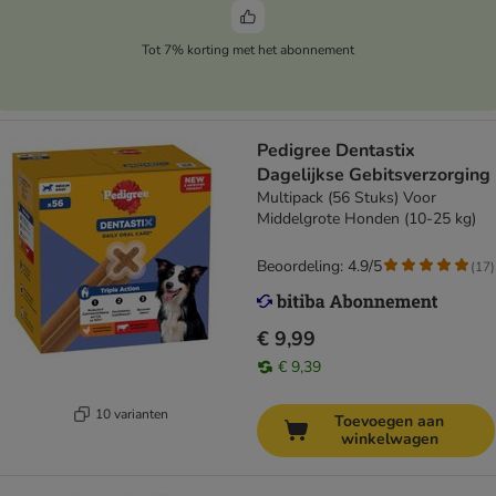
Tot 7% korting met het abonnement
Pedigree Dentastix
Dagelijkse Gebitsverzorging
Multipack (56 Stuks) Voor
Middelgrote Honden (10-25 kg)
Beoordeling: 4.9/5
(
17
)
€ 9,99
€ 9,39
10 varianten
Toevoegen aan
winkelwagen