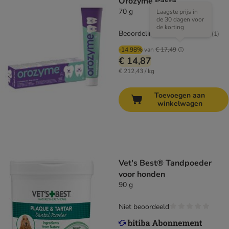
Orozyme Pasta
70 g
Laagste prijs in
de 30 dagen voor
de korting
Beoordeling: 5/5
(
1
)
-14.98%
van
€ 17,49
€ 14,87
€ 212,43 / kg
Toevoegen aan
winkelwagen
Vet's Best® Tandpoeder
voor honden
90 g
Niet beoordeeld