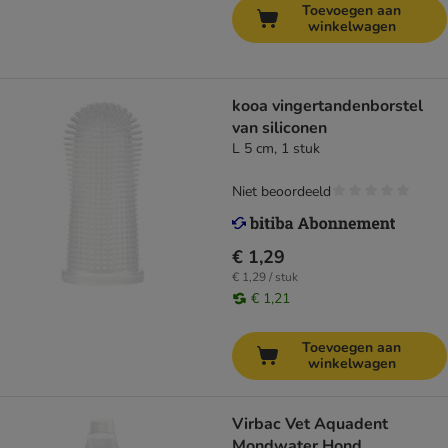
Toevoegen aan
winkelwagen
kooa vingertandenborstel
van siliconen
L 5 cm, 1 stuk
Niet beoordeeld
€ 1,29
€ 1,29 / stuk
€ 1,21
Toevoegen aan
winkelwagen
Virbac Vet Aquadent
Mondwater Hond