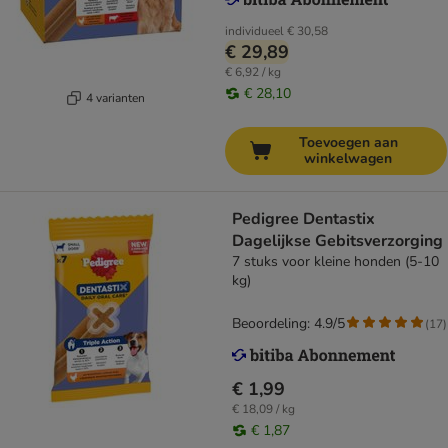
individueel
€ 30,58
€ 29,89
€ 6,92 / kg
€ 28,10
4 varianten
Toevoegen aan
winkelwagen
Pedigree Dentastix
Dagelijkse Gebitsverzorging
7 stuks voor kleine honden (5-10
kg)
Beoordeling: 4.9/5
(
17
)
€ 1,99
€ 18,09 / kg
€ 1,87