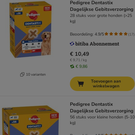
Pedigree Dentastix
Dagelijkse Gebitsverzorging
28 stuks voor grote honden (>25
kg)
Beoordeling: 4.9/5
(
17
)
€ 10,49
€ 9,71 / kg
€ 9,86
10 varianten
Toevoegen aan
winkelwagen
Pedigree Dentastix
Dagelijkse Gebitsverzorging
56 stuks voor kleine honden (5-10
kg)