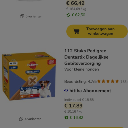
€ 66,49
€ 184,69 / kg
€ 62,50
5 varianten
Toevoegen aan
winkelwagen
112 Stuks Pedigree
Dentastix Dagelijkse
Gebitsverzorging
Voor kleine honden
Beoordeling: 4.7/5
(
153
)
individueel
€ 18,58
€ 17,89
€ 10,16 / kg
€ 16,82
4 varianten