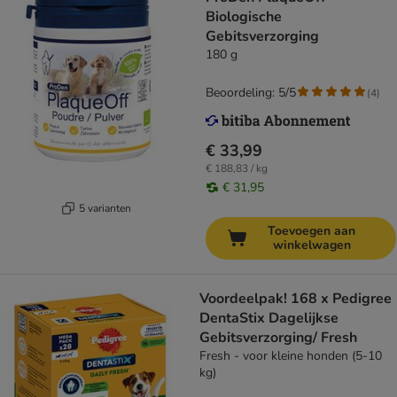
Biologische
Gebitsverzorging
180 g
Beoordeling: 5/5
(
4
)
€ 33,99
€ 188,83 / kg
€ 31,95
5 varianten
Toevoegen aan
winkelwagen
Voordeelpak! 168 x Pedigree
DentaStix Dagelijkse
Gebitsverzorging/ Fresh
Fresh - voor kleine honden (5-10
kg)