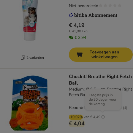
Niet beoordeeld
€ 4,19
€ 41,90 / kg
€ 3,94
Toevoegen aan
winkelwagen
2 varianten
Chuckit! Breathe Right Fetch
Ball
Medium: Ø 6,5 – cm Breathe Right
Fetch Bal
Laagste prijs in
de 30 dagen voor
de korting
Beoordeling: 4/5
(
4
)
-10.02%
van
€ 4,49
€ 4,04