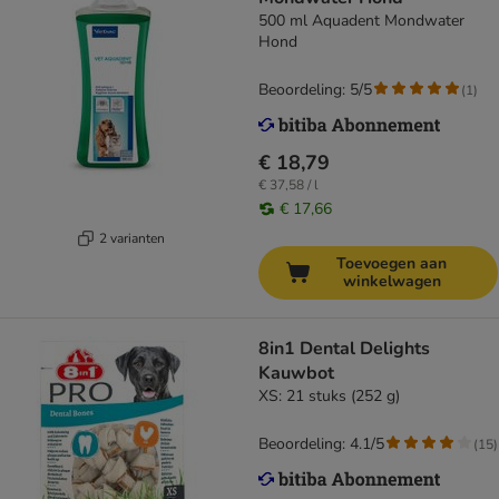
500 ml Aquadent Mondwater
Hond
Beoordeling: 5/5
(
1
)
€ 18,79
€ 37,58 / l
€ 17,66
2 varianten
Toevoegen aan
winkelwagen
8in1 Dental Delights
Kauwbot
XS: 21 stuks (252 g)
Beoordeling: 4.1/5
(
15
)