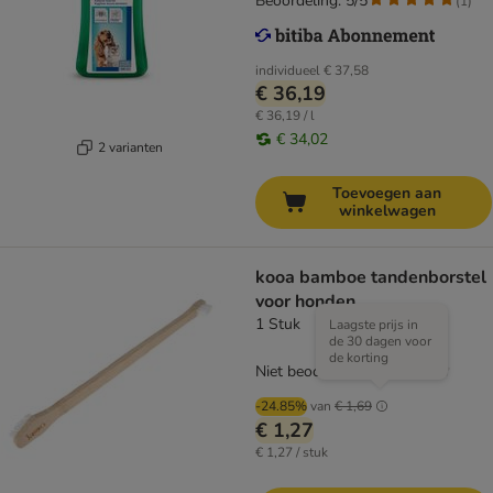
Beoordeling: 5/5
(
1
)
individueel
€ 37,58
€ 36,19
€ 36,19 / l
€ 34,02
2 varianten
Toevoegen aan
winkelwagen
kooa bamboe tandenborstel
voor honden
1 Stuk
Laagste prijs in
de 30 dagen voor
de korting
Niet beoordeeld
-24.85%
van
€ 1,69
€ 1,27
€ 1,27 / stuk