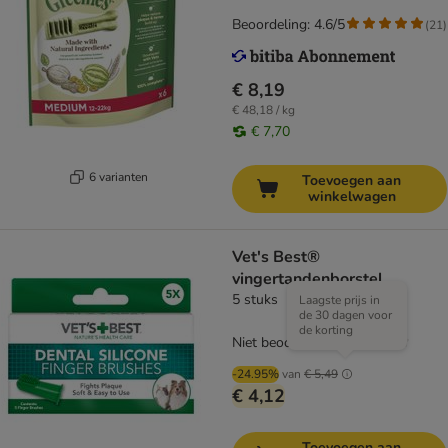
Beoordeling: 4.6/5
(
21
)
€ 8,19
€ 48,18 / kg
€ 7,70
6 varianten
Toevoegen aan
winkelwagen
Vet's Best®
vingertandenborstel
5 stuks
Laagste prijs in
de 30 dagen voor
de korting
Niet beoordeeld
-24.95%
van
€ 5,49
€ 4,12
Toevoegen aan