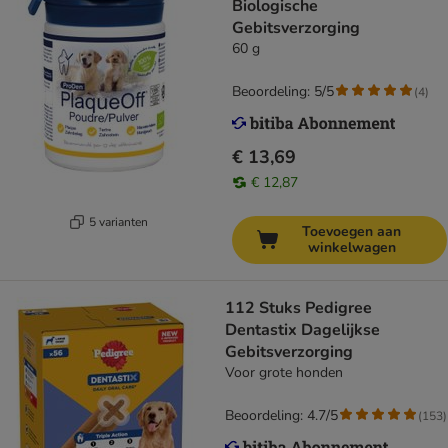
Biologische
Gebitsverzorging
60 g
Beoordeling: 5/5
(
4
)
€ 13,69
€ 12,87
5 varianten
Toevoegen aan
winkelwagen
112 Stuks Pedigree
Dentastix Dagelijkse
Gebitsverzorging
Voor grote honden
Beoordeling: 4.7/5
(
153
)