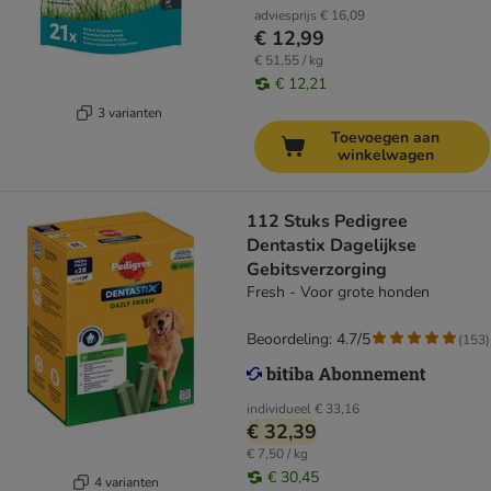
adviesprijs
€ 16,09
€ 12,99
€ 51,55 / kg
€ 12,21
3 varianten
Toevoegen aan
winkelwagen
112 Stuks Pedigree
Dentastix Dagelijkse
Gebitsverzorging
Fresh - Voor grote honden
Beoordeling: 4.7/5
(
153
)
individueel
€ 33,16
€ 32,39
€ 7,50 / kg
€ 30,45
4 varianten