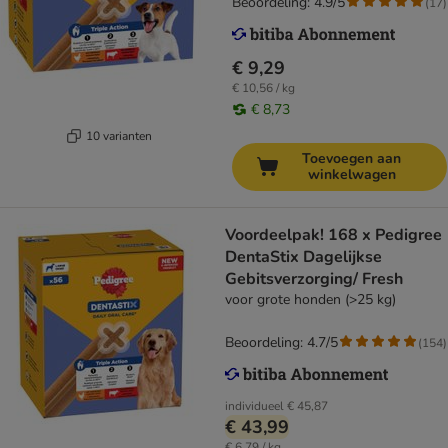
Beoordeling: 4.9/5
(
17
)
€ 9,29
€ 10,56 / kg
€ 8,73
10 varianten
Toevoegen aan
winkelwagen
Voordeelpak! 168 x Pedigree
DentaStix Dagelijkse
Gebitsverzorging/ Fresh
voor grote honden (>25 kg)
Beoordeling: 4.7/5
(
154
)
individueel
€ 45,87
€ 43,99
€ 6,79 / kg