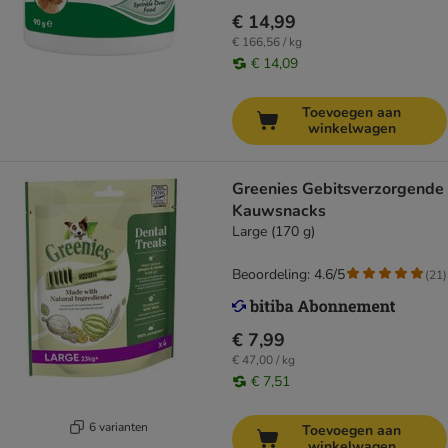
€ 14,99
€ 166,56 / kg
€ 14,09
Toevoegen aan
winkelwagen
Greenies Gebitsverzorgende
Kauwsnacks
Large (170 g)
Beoordeling: 4.6/5
(
21
)
€ 7,99
€ 47,00 / kg
€ 7,51
6 varianten
Toevoegen aan
winkelwagen