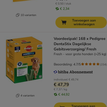
€ 0,50 / stuk
€ 2,34
10 varianten
Toevoegen aan
winkelwagen
Voordeelpak! 168 x Pedigree
DentaStix Dagelijkse
Gebitsverzorging/ Fresh
Fresh - voor grote honden (>25 kg)
Beoordeling: 4.7/5
(
154
)
individueel
€ 49,74
€ 47,79
€ 7,37 / kg
€ 44,92
4 varianten
Toevoegen aan