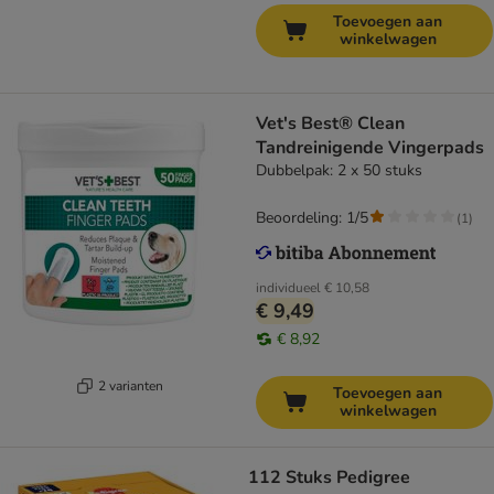
Toevoegen aan
winkelwagen
Vet's Best® Clean
Tandreinigende Vingerpads
Dubbelpak: 2 x 50 stuks
Beoordeling: 1/5
(
1
)
individueel
€ 10,58
€ 9,49
€ 8,92
2 varianten
Toevoegen aan
winkelwagen
112 Stuks Pedigree