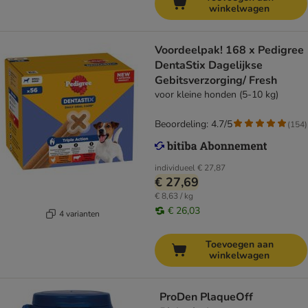
winkelwagen
Voordeelpak! 168 x Pedigree
DentaStix Dagelijkse
Gebitsverzorging/ Fresh
voor kleine honden (5-10 kg)
Beoordeling: 4.7/5
(
154
)
individueel
€ 27,87
€ 27,69
€ 8,63 / kg
€ 26,03
4 varianten
Toevoegen aan
winkelwagen
ProDen PlaqueOff