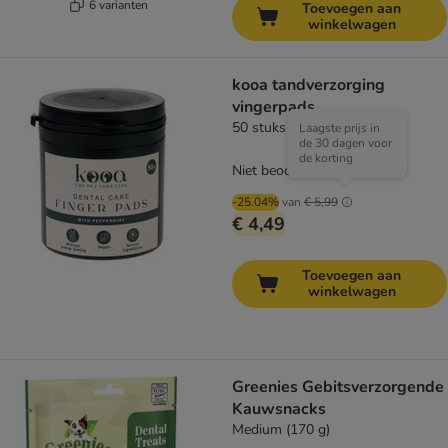
6 varianten
Toevoegen aan
winkelwagen
kooa tandverzorging
vingerpads
50 stuks
Laagste prijs in
de 30 dagen voor
de korting
Niet beoordeeld
-25.04%
van
€ 5,99
€ 4,49
Toevoegen aan
winkelwagen
Greenies Gebitsverzorgende
Kauwsnacks
Medium (170 g)