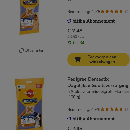
Beoordeling: 4.9/5
(
17
)
€ 2,49
€ 0,62 / stuk
€ 2,34
10 varianten
Toevoegen aan
winkelwagen
Pedigree Dentastix
Dagelijkse Gebitsverzorging
5 Stuks voor middelgrote Honden
(128 g)
Beoordeling: 4.9/5
(
17
)
€ 2,49