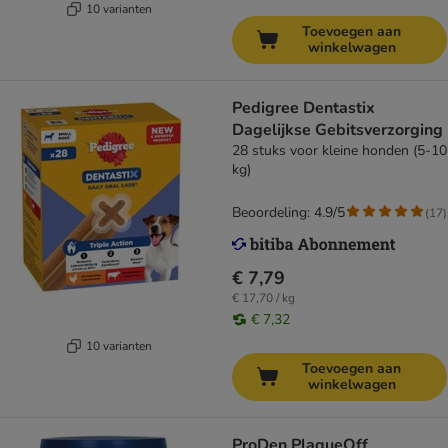
10 varianten
Toevoegen aan
winkelwagen
Pedigree Dentastix
Dagelijkse Gebitsverzorging
28 stuks voor kleine honden (5-10
kg)
Beoordeling: 4.9/5
(
17
)
€ 7,79
€ 17,70 / kg
€ 7,32
10 varianten
Toevoegen aan
winkelwagen
ProDen PlaqueOff