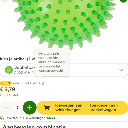
De totale prijs
van dezelfde
Kies je artikel (2 varianten)
artikelen wanneer
ze afzonderlijk
Dubbelpak: 2 stuks
worden gekocht
748548.1
-9.33%
individueel
€ 4,18
€ 3,79
€ 1,90 / stuk
Toevoegen aan
Toevoegen aan
winkelwagen
winkelwagen
Levertijd in 1-4 werkdagen.
Meer
Aanbevolen combinatie