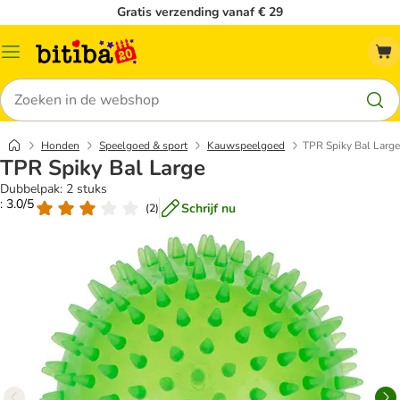
Gratis verzending vanaf € 29
Catalogusmenu
Zoeken
Honden
Speelgoed & sport
Kauwspeelgoed
TPR Spiky Bal Large
TPR Spiky Bal Large
Dubbelpak: 2 stuks
: 3.0/5
Schrijf nu
(
2
)