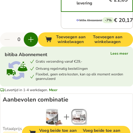
levering
€ 20,17
-7%
Toevoegen aan
Toevoegen aan
winkelwagen
winkelwagen
Lees meer
bitiba Abonnement
Gratis verzending vanaf €29,-
Ontvang regelmatig bestellingen
Flexibel, geen extra kosten, kan op elk moment worden
geannuleerd
Levertijd in 1-4 werkdagen.
Meer
Aanbevolen combinatie
Totaalprijs
Voeg beide toe aan
Voeg beide toe aan