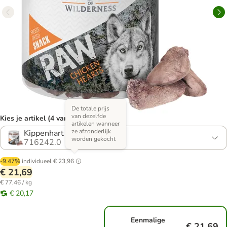
De totale prijs
van dezelfde
Kies je artikel (4 varianten)
artikelen wanneer
ze afzonderlijk
Kippenhart (280 g)
worden gekocht
716242.0
-9.47%
individueel
€ 23,96
€ 21,69
€ 77,46 / kg
€ 20,17
Eenmalige
€ 21,69