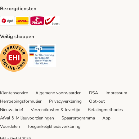
Bezorgdiensten
Dpd Shipping Method
DHL Shipping Method
Mondial Relay Shipping Method
bpost Shipping Method
Veilig shoppen
Security
Security
Klantenservice
Algemene voorwaarden
DSA
Impressum
Herroepingsformulier
Privacyverklaring
Opt-out
Nieuwsbrief
Verzendkosten & levertijd
Betalingmethodes
Afval & Milieuvoorzieningen
Spaarprogramma
App
Voordelen
Toegankelijkheidsverklaring
bitiba GmbH
2026