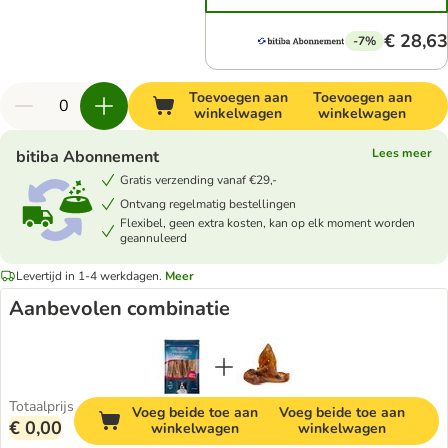
€ 28,63
-7%
Toevoegen aan
Toevoegen aan
winkelwagen
winkelwagen
Lees meer
bitiba Abonnement
Gratis verzending vanaf €29,-
Ontvang regelmatig bestellingen
Flexibel, geen extra kosten, kan op elk moment worden
geannuleerd
Levertijd in 1-4 werkdagen.
Meer
Aanbevolen combinatie
Totaalprijs
Voeg beide toe aan
Voeg beide toe aan
€ 0,00
winkelwagen
winkelwagen