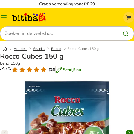
Gratis verzending vanaf € 29
Catalogusmenu
Zoeken
Honden
Snacks
Rocco
Rocco Cubes 150 g
Rocco Cubes 150 g
Eend 150g
: 4.7/5
Schrijf nu
(
34
)