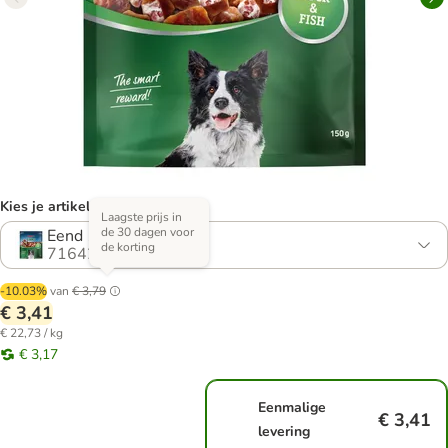
Kies je artikel (2 varianten)
Laagste prijs in
de 30 dagen voor
Eend 150g
de korting
716427.3
-10.03%
van
€ 3,79
€ 3,41
€ 22,73 / kg
€ 3,17
Eenmalige
€ 3,41
levering