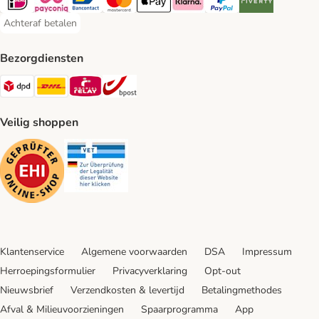
iDeal Payment Method
Payconiq Payment Method
Bancontact Payment Method
Mastercard Payment Method
Apple Pay Payment Method
Klarna Payment Method
PayPal Payment Method
Riverty Payment 
Achteraf betalen
Achteraf betalen Payment Method
Bezorgdiensten
Dpd Shipping Method
DHL Shipping Method
Mondial Relay Shipping Method
bpost Shipping Method
Veilig shoppen
Security
Security
Klantenservice
Algemene voorwaarden
DSA
Impressum
Herroepingsformulier
Privacyverklaring
Opt-out
Nieuwsbrief
Verzendkosten & levertijd
Betalingmethodes
Afval & Milieuvoorzieningen
Spaarprogramma
App