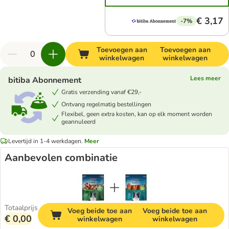
€ 3,17
-7%
Toevoegen aan
Toevoegen aan
winkelwagen
winkelwagen
Lees meer
bitiba Abonnement
Gratis verzending vanaf €29,-
Ontvang regelmatig bestellingen
Flexibel, geen extra kosten, kan op elk moment worden
geannuleerd
Levertijd in 1-4 werkdagen.
Meer
Aanbevolen combinatie
Totaalprijs
Voeg beide toe aan
Voeg beide toe aan
€ 0,00
winkelwagen
winkelwagen