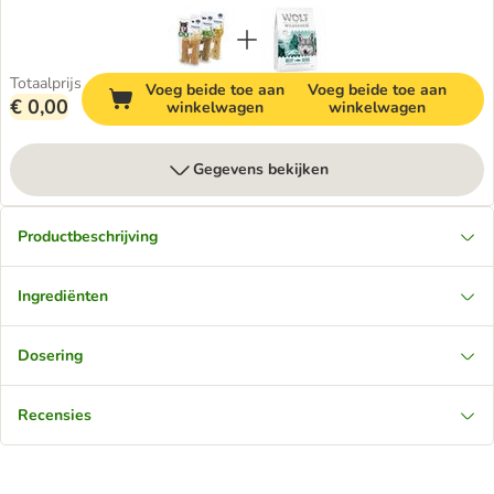
Totaalprijs
Voeg beide toe aan
Voeg beide toe aan
€ 0,00
winkelwagen
winkelwagen
Gegevens bekijken
Productbeschrijving
Ingrediënten
Dosering
Recensies