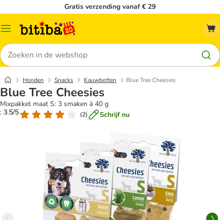
Gratis verzending vanaf € 29
Catalogusmenu
Zoeken
Honden
Snacks
Kauwbotten
Blue Tree Cheesies
Blue Tree Cheesies
Mixpakket maat S: 3 smaken à 40 g
: 3.5/5
Schrijf nu
(
2
)