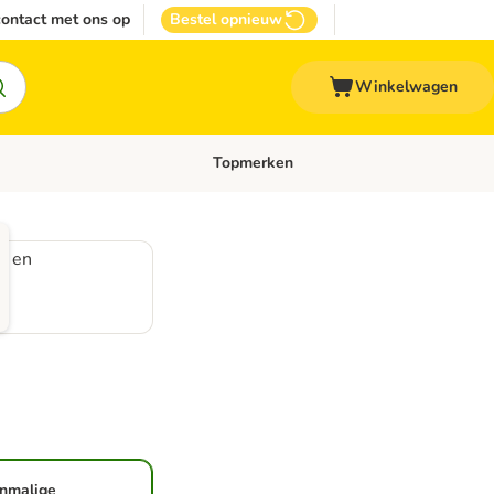
ontact met ons op
Bestel opnieuw
Winkelwagen
Topmerken
emenu: Overige huisdieren
Open categoriemenu: Top Deals
t en
nmalige