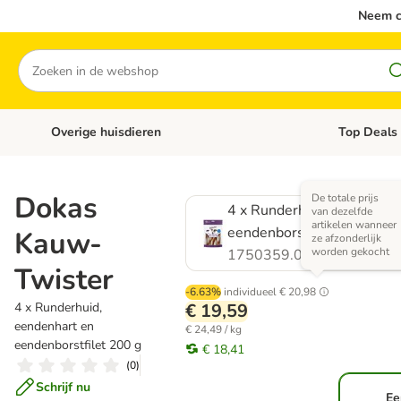
Neem c
Zoeken
Overige huisdieren
Top Deals
Open categoriemenu: Katten
Open categori
Dokas
De totale prijs
4 x Runderhuid, eendenhar
van dezelfde
artikelen wanneer
eendenborstfilet 200 g
Kauw-
ze afzonderlijk
worden gekocht
1750359.0
Twister
-6.63%
individueel
€ 20,98
4 x Runderhuid,
€ 19,59
eendenhart en
€ 24,49 / kg
eendenborstfilet 200 g
€ 18,41
(
0
)
Schrijf nu
Ee