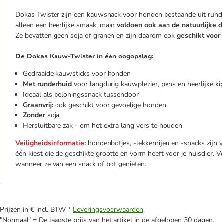
Dokas Twister zijn een kauwsnack voor honden bestaande uit runde
alleen een heerlijke smaak, maar
voldoen ook aan de natuurlijke 
Ze bevatten geen soja of granen en zijn daarom ook
geschikt voor
De Dokas Kauw-Twister in één oogopslag:
Gedraaide kauwsticks voor honden
Met runderhuid
voor langdurig kauwplezier, pens en heerlijke ki
Ideaal als beloningssnack tussendoor
Graanvrij:
ook geschikt voor gevoelige honden
Zonder
soja
Hersluitbare zak - om het extra lang vers te houden
Veiligheidsinformatie:
hondenbotjes, -lekkernijen en -snacks zijn v
één kiest die de geschikte grootte en vorm heeft voor je huisdier. 
wanneer ze van een snack of bot genieten.
Prijzen in € incl. BTW *
Leveringsvoorwaarden
.
"Normaal" = De laagste prijs van het artikel in de afgelopen 30 dagen.