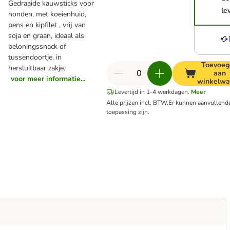
Gedraaide kauwsticks voor
le
honden, met koeienhuid,
pens en kipfilet , vrij van
soja en graan, ideaal als
beloningssnack of
tussendoortje, in
Toevoeg
hersluitbaar zakje.
aan
voor meer informatie...
winkelwa
Levertijd in 1-4 werkdagen.
Meer
Alle prijzen incl. BTW.
Er kunnen aanvullend
toepassing zijn.