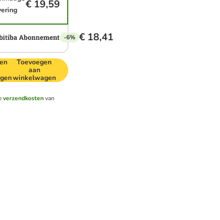
€ 19,59
vering
€ 18,41
-6%
en
Toevoegen
aan
gen
winkelwagen
e
verzendkosten
van