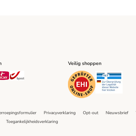
n
Veilig shoppen
ing Method
L Shipping Method
Mondial Relay Shipping Method
bpost Shipping Method
Security
Securit
rroepingsformulier
Privacyverklaring
Opt-out
Nieuwsbrief
Toegankelijkheidsverklaring