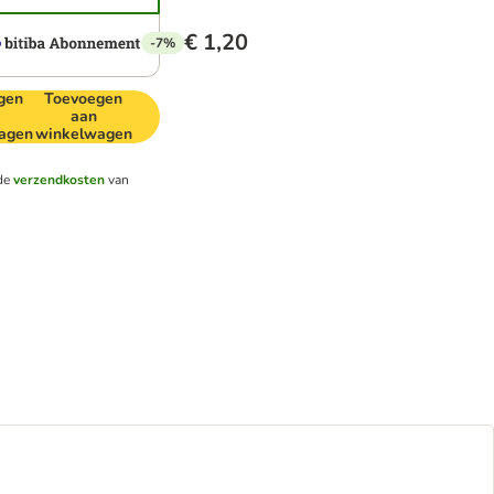
€ 1,20
-7%
gen
Toevoegen
aan
agen
winkelwagen
de
verzendkosten
van