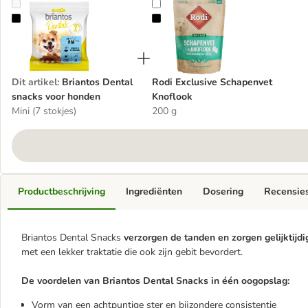
Briantos Dental snacks voor honden
Rodi Exclusive Schapenvet Knoflo
Dit artikel
:
Briantos Dental
Rodi Exclusive Schapenvet
snacks voor honden
Knoflook
Mini (7 stokjes)
200 g
Productbeschrijving
Ingrediënten
Dosering
Recensie
Briantos Dental Snacks
verzorgen de tanden en zorgen gelijktijdi
met een lekker traktatie die ook zijn gebit bevordert.
De voordelen van Briantos Dental Snacks in één oogopslag:
Vorm van een achtpuntige ster en bijzondere consistentie