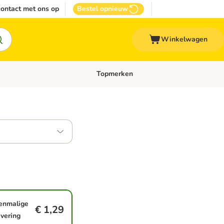
ontact met ons op
Bestel opnieuw
Winkelwagen
Topmerken
emenu: Overige huisdieren
Open categoriemenu: Top Deals
enmalige
€ 1,29
evering