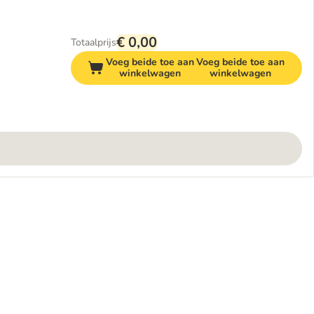
€ 0,00
Totaalprijs
Voeg beide toe aan
Voeg beide toe aan
winkelwagen
winkelwagen