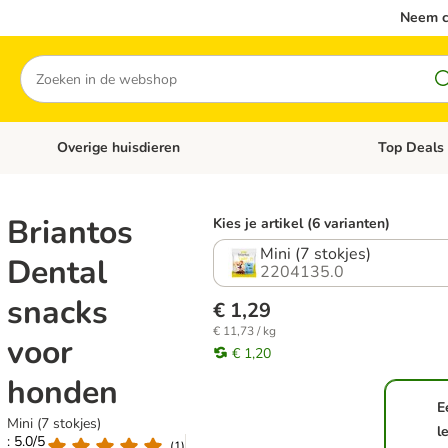
Neem c
Zoeken
Overige huisdieren
Top Deals
Open categoriemenu: Katten
Open categori
Briantos
Kies je artikel (6 varianten)
Mini (7 stokjes)
Dental
2204135.0
snacks
€ 1,29
€ 11,73 / kg
voor
€ 1,20
honden
E
Mini (7 stokjes)
l
: 5.0/5
(
1
)