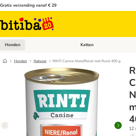
Gratis verzending vanaf € 29
Honden
Katten
Open categoriemenu: Honden
Honden
Natvoer
RINTI Canine Niere/Renal met Rund 400 g
R
C
N
m
4
12 