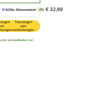
€ 32,89
-6%
voegen
Toevoegen
aan
aan
elwagen
winkelwagen
llende
verzendkosten
van