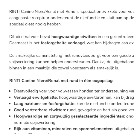
RINTI Canine Niere/Renal met Rund is speciaal ontwikkeld voor vol
aangepaste receptuur ondersteunt de nierfunctie en sluit aan op 
speciaal dieet nodig hebben.
Dit dieetnatvoer bevat
hoogwaardige eiwitten
in een gecontroleer
Daarnaast is het
fosforgehalte verlaagd
, wat kan bijdragen aan ex
De smakelijke samenstelling met rundvlees zorgt voor een goede acc
spijsvertering kunnen helpen ondersteunen. Dankzij de uitgebalance
binnen in een maaltijd die zowel voedzaam als smakelijk is.
RINTI Canine Niere/Renal met rund in één oogopslag:
Dieetvolledig voer voor volwassen honden ter ondersteuning van d
Verlaagd eiwitgehalte:
hoogwaardige eiwitbronnen, kan bijdrage
Laag natrium- en fosforgehalte:
kan de nierfunctie ondersteun
Goed verteerbare eiwitten:
rund, gevogelte en hart als goed v
Hoogwaardige en zorgvuldig geselecteerde ingrediënten
: ond
normale spijsvertering
Rijk aan vitaminen, mineralen en sporenelementen:
uitgebalan