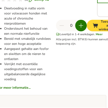
Dieetvoeding in natte vorm
voor volwassen honden met
acute of chronische
Toe
nierproblemen
Ondersteunt het behoud van
wink
een normale nierfunctie
Levertijd in 1-4 werkdagen.
Meer
Bereid met smakelijk rundvlees
Alle prijzen incl. BTW.
Er kunnen aanvu
voor een hoge acceptatie
toepassing zijn.
Aangepast gehalte aan fosfor
en eiwitten om de nieren te
ontlasten
Verrijkt met essentiële
voedingsstoffen voor een
uitgebalanceerde dagelijkse
voeding
or meer informatie...