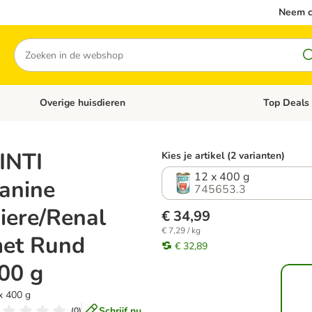
Neem c
Zoeken
Overige huisdieren
Top Deals
Open categoriemenu: Katten
Open categori
INTI
Kies je artikel (2 varianten)
12 x 400 g
anine
745653.3
iere/Renal
€ 34,99
€ 7,29 / kg
et Rund
€ 32,89
00 g
x 400 g
Schrijf nu
(
0
)