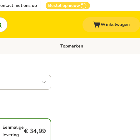
ontact met ons op
Bestel opnieuw
Winkelwagen
Topmerken
emenu: Overige huisdieren
Open categoriemenu: Top Deals
Eenmalige
€ 34,99
levering