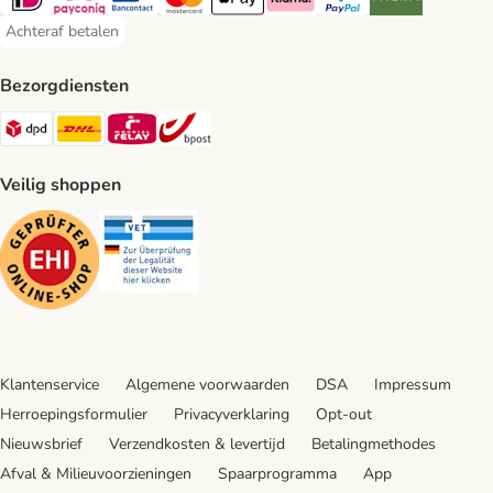
iDeal Payment Method
Payconiq Payment Method
Bancontact Payment Method
Mastercard Payment Method
Apple Pay Payment Method
Klarna Payment Method
PayPal Payment Method
Riverty Payment 
Achteraf betalen
Achteraf betalen Payment Method
Bezorgdiensten
Dpd Shipping Method
DHL Shipping Method
Mondial Relay Shipping Method
bpost Shipping Method
Veilig shoppen
Security
Security
Klantenservice
Algemene voorwaarden
DSA
Impressum
Herroepingsformulier
Privacyverklaring
Opt-out
Nieuwsbrief
Verzendkosten & levertijd
Betalingmethodes
Afval & Milieuvoorzieningen
Spaarprogramma
App