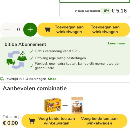
€ 5,16
-6%
Toevoegen aan
Toevoegen aan
winkelwagen
winkelwagen
Lees meer
bitiba Abonnement
Gratis verzending vanaf €29,-
Ontvang regelmatig bestellingen
Flexibel, geen extra kosten, kan op elk moment worden
geannuleerd
Levertijd in 1-4 werkdagen.
Meer
Aanbevolen combinatie
Totaalprijs
Voeg beide toe aan
Voeg beide toe aan
€ 0,00
winkelwagen
winkelwagen