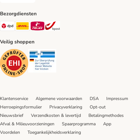
Achteraf betalen Payment Method
Bezorgdiensten
Dpd Shipping Method
DHL Shipping Method
Mondial Relay Shipping Method
bpost Shipping Method
Veilig shoppen
Security
Security
Klantenservice
Algemene voorwaarden
DSA
Impressum
Herroepingsformulier
Privacyverklaring
Opt-out
Nieuwsbrief
Verzendkosten & levertijd
Betalingmethodes
Afval & Milieuvoorzieningen
Spaarprogramma
App
Voordelen
Toegankelijkheidsverklaring