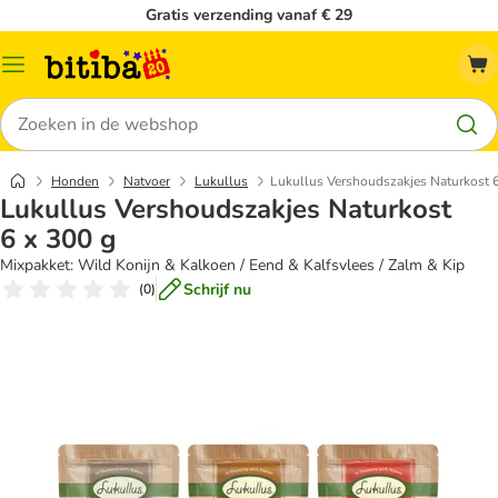
Gratis verzending vanaf € 29
Catalogusmenu
Zoeken
Honden
Natvoer
Lukullus
Lukullus Vershoudszakjes Naturkost 6
Lukullus Vershoudszakjes Naturkost
6 x 300 g
Mixpakket: Wild Konijn & Kalkoen / Eend & Kalfsvlees / Zalm & Kip
Schrijf nu
(
0
)