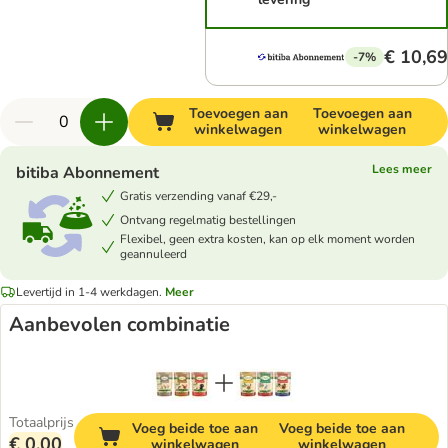
€ 10,69
-7%
Toevoegen aan
Toevoegen aan
winkelwagen
winkelwagen
Lees meer
bitiba Abonnement
Gratis verzending vanaf €29,-
Ontvang regelmatig bestellingen
Flexibel, geen extra kosten, kan op elk moment worden
geannuleerd
Levertijd in 1-4 werkdagen.
Meer
Aanbevolen combinatie
Totaalprijs
Voeg beide toe aan
Voeg beide toe aan
€ 0,00
winkelwagen
winkelwagen