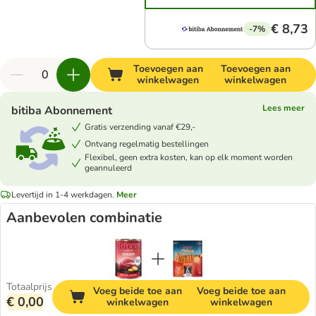
€ 8,73
-7%
Toevoegen aan
Toevoegen aan
winkelwagen
winkelwagen
Lees meer
bitiba Abonnement
Gratis verzending vanaf €29,-
Ontvang regelmatig bestellingen
Flexibel, geen extra kosten, kan op elk moment worden
geannuleerd
Levertijd in 1-4 werkdagen.
Meer
Aanbevolen combinatie
Totaalprijs
Voeg beide toe aan
Voeg beide toe aan
€ 0,00
winkelwagen
winkelwagen