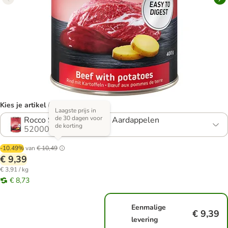
Kies je artikel (4 varianten)
Laagste prijs in
de 30 dagen voor
Rocco Senior Rund met Aardappelen
de korting
520005.3
-10.49%
van
€ 10,49
€ 9,39
€ 3,91 / kg
€ 8,73
Eenmalige
€ 9,39
levering