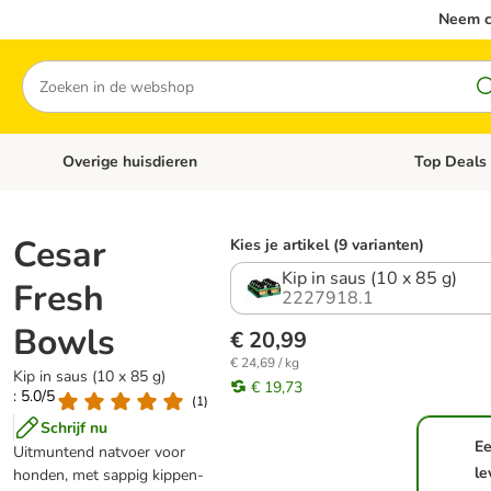
Neem c
Zoeken
Overige huisdieren
Top Deals
Open categoriemenu: Katten
Open categori
Cesar
Kies je artikel (9 varianten)
Kip in saus (10 x 85 g)
Fresh
2227918.1
Bowls
€ 20,99
€ 24,69 / kg
Kip in saus (10 x 85 g)
€ 19,73
: 5.0/5
(
1
)
Schrijf nu
E
Uitmuntend natvoer voor
le
honden, met sappig kippen-