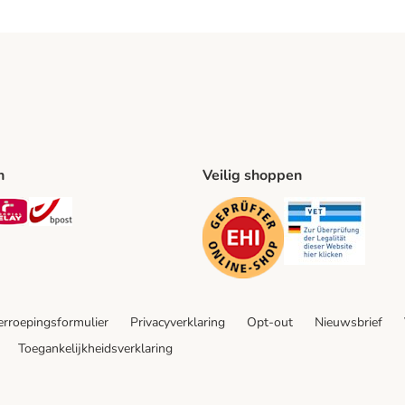
n
Veilig shoppen
ing Method
L Shipping Method
Mondial Relay Shipping Method
bpost Shipping Method
Security
Securit
rroepingsformulier
Privacyverklaring
Opt-out
Nieuwsbrief
Toegankelijkheidsverklaring