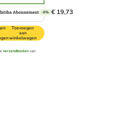
€ 19,73
-6%
gen
Toevoegen
aan
agen
winkelwagen
de
verzendkosten
van