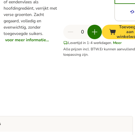
of eendenvlees als
hoofdingrediënt, verrijkt met
verse groenten. Zacht
gegaard, volledig en
Toevoe
evenwichtig, zonder
aan
toegevoegde suikers.
winkelw
voor meer informatie...
Levertijd in 1-4 werkdagen.
Meer
Alle prijzen incl. BTW.
Er kunnen aanvullen
toepassing zijn.
s