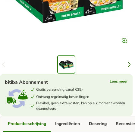
bitiba Abonnement
Lees meer
Gratis verzending vanaf €29,-
Ontvang regelmatig bestellingen
Flexibel, geen extra kosten, kan op elk moment worden
geannuleerd
Productbeschrijving
Ingrediënten
Dosering
Recensie