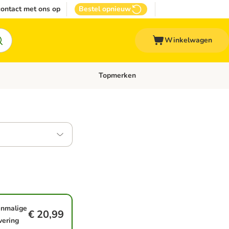
ontact met ons op
Bestel opnieuw
Winkelwagen
Topmerken
emenu: Overige huisdieren
Open categoriemenu: Top Deals
enmalige
€ 20,99
vering