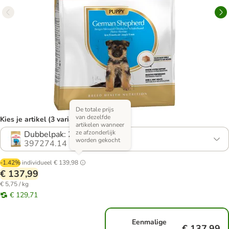
De totale prijs
van dezelfde
Kies je artikel (3 varianten)
artikelen wanneer
ze afzonderlijk
Dubbelpak: 2 x 12 kg
worden gekocht
397274.14
-1.42%
individueel
€ 139,98
€ 137,99
€ 5,75 / kg
€ 129,71
Eenmalige
€ 137,99