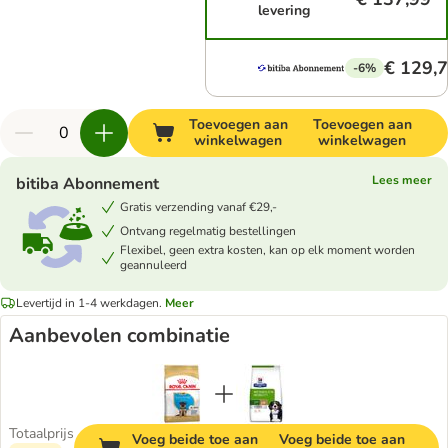
levering
€ 129,
-6%
Toevoegen aan
Toevoegen aan
winkelwagen
winkelwagen
Lees meer
bitiba Abonnement
Gratis verzending vanaf €29,-
Ontvang regelmatig bestellingen
Flexibel, geen extra kosten, kan op elk moment worden
geannuleerd
Levertijd in 1-4 werkdagen.
Meer
Aanbevolen combinatie
Totaalprijs
Voeg beide toe aan
Voeg beide toe aan