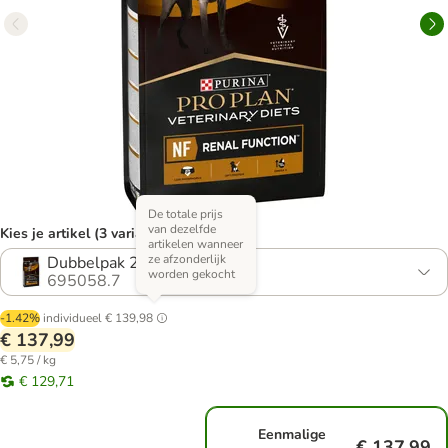
De totale prijs
van dezelfde
Kies je artikel (3 varianten)
artikelen wanneer
ze afzonderlijk
Dubbelpak 2 x 12 kg
worden gekocht
695058.7
-1.42%
individueel
€ 139,98
€ 137,99
€ 5,75 / kg
€ 129,71
Eenmalige
€ 137,99