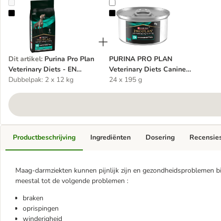
Purina Pro Plan Veterinary Diets - EN Gastrointestinal Hondenvoer
PURINA PRO PLAN Veterinary Die
Dit artikel
:
Purina Pro Plan
PURINA PRO PLAN
Veterinary Diets - EN
Veterinary Diets Canine
Gastrointestinal
Dubbelpak: 2 x 12 kg
Mousse EN Gastro
24 x 195 g
Hondenvoer
Productbeschrijving
Ingrediënten
Dosering
Recensie
Maag-darmziekten kunnen pijnlijk zijn en gezondheidsproblemen bij
meestal tot de volgende problemen :
braken
oprispingen
winderigheid