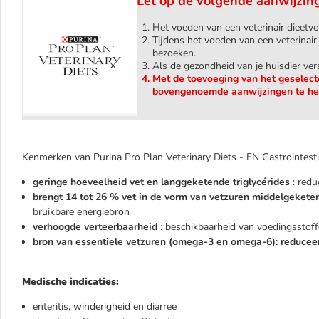
Let op de volgende aanwijzin
Het voeden van een veterinair dieetv
Tijdens het voeden van een veterinair
bezoeken.
Als de gezondheid van je huisdier vers
Met de toevoeging van het geselect
bovengenoemde aanwijzingen te he
Kenmerken van Purina Pro Plan Veterinary Diets - EN Gastrointest
geringe hoeveelheid vet en langgeketende triglycérides
: redu
brengt 14 tot 26 % vet in de vorm van vetzuren middelgekete
bruikbare energiebron
verhoogde verteerbaarheid
: beschikbaarheid van voedingsstoff
bron van essentiele vetzuren (omega-3 en omega-6): reducee
Medische indicaties
:
enteritis, winderigheid en diarree