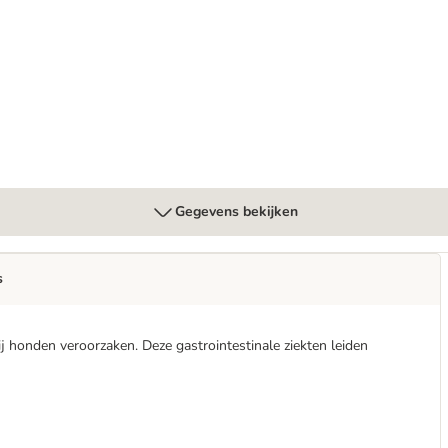
ts Canine Mousse EN Gastro
Gegevens bekijken
s
 honden veroorzaken. Deze gastrointestinale ziekten leiden