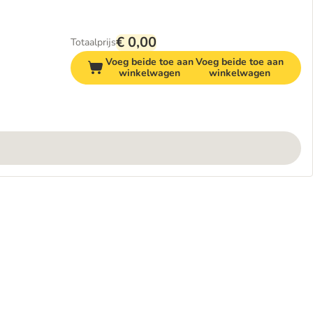
€ 0,00
Totaalprijs
Voeg beide toe aan
Voeg beide toe aan
winkelwagen
winkelwagen