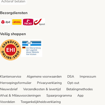
Achteraf betalen
Achteraf betalen Payment Method
Bezorgdiensten
Dpd Shipping Method
DHL Shipping Method
Mondial Relay Shipping Method
bpost Shipping Method
Veilig shoppen
Security
Security
Klantenservice
Algemene voorwaarden
DSA
Impressum
Herroepingsformulier
Privacyverklaring
Opt-out
Nieuwsbrief
Verzendkosten & levertijd
Betalingmethodes
Afval & Milieuvoorzieningen
Spaarprogramma
App
Voordelen
Toegankelijkheidsverklaring