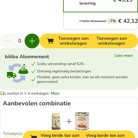
levering
€ 42,12
-7%
Toevoegen aan
Toevoegen aan
winkelwagen
winkelwagen
Lees meer
bitiba Abonnement
Gratis verzending vanaf €29,-
Ontvang regelmatig bestellingen
Flexibel, geen extra kosten, kan op elk moment worden
geannuleerd
Levertijd in 1-4 werkdagen.
Meer
Aanbevolen combinatie
Totaalprijs
Voeg beide toe aan
Voeg beide toe aan