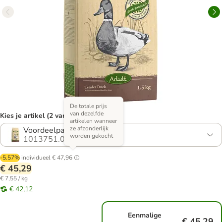
De totale prijs
van dezelfde
Kies je artikel (2 varianten)
artikelen wanneer
ze afzonderlijk
Voordeelpakket 4 x 1,5 kg
worden gekocht
1013751.0
-5.57%
individueel
€ 47,96
€ 45,29
€ 7,55 / kg
€ 42,12
Eenmalige
€ 45,29