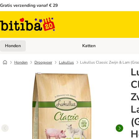
Gratis verzending vanaf € 29
Honden
Katten
Open categoriemenu: Honden
Honden
Droogvoer
Lukullus
Lukullus Classic Zwijn & Lam (Gra
L
C
Z
L
(
H