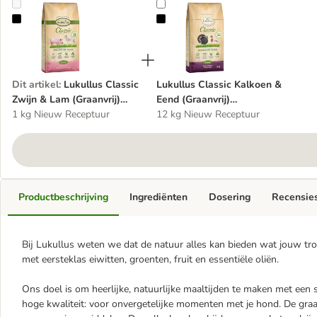
Lukullus Classic Zwijn & Lam (Graanvrij) Hondenvoer
Lukullus Classic Kalkoen & Eend 
Dit artikel
:
Lukullus Classic
Lukullus Classic Kalkoen &
Zwijn & Lam (Graanvrij)
Eend (Graanvrij)
Hondenvoer
1 kg Nieuw Receptuur
Hondenvoer
12 kg Nieuw Receptuur
Productbeschrijving
Ingrediënten
Dosering
Recensie
Bij Lukullus weten we dat de natuur alles kan bieden wat jouw tro
met eersteklas eiwitten, groenten, fruit en essentiële oliën.
Ons doel is om heerlijke, natuurlijke maaltijden te maken met een s
hoge kwaliteit: voor onvergetelijke momenten met je hond. De graa