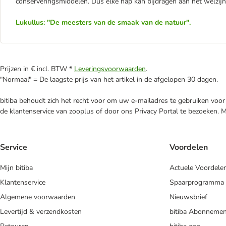
conserveringsmiddelen. Dus elke hap kan bijdragen aan het welzijn 
Lukullus: "De meesters van de smaak van de natuur".
Prijzen in € incl. BTW *
Leveringsvoorwaarden
.
"Normaal" = De laagste prijs van het artikel in de afgelopen 30 dagen.
bitiba behoudt zich het recht voor om uw e-mailadres te gebruiken voor 
de klantenservice van zooplus of door ons Privacy Portal te bezoeken. 
Service
Voordelen
Mijn bitiba
Actuele Voordele
Klantenservice
Spaarprogramma
Algemene voorwaarden
Nieuwsbrief
Levertijd & verzendkosten
bitiba Abonnemen