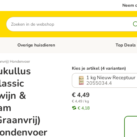
Neem c
Zoeken
Overige huisdieren
Top Deals
Open categoriemenu: Katten
Open categori
anvrij) Hondenvoer
ukullus
Kies je artikel (4 varianten)
1 kg Nieuw Receptuur
lassic
2055034.4
wijn &
€ 4,49
€ 4,49 / kg
am
€ 4,18
Graanvrij)
ondenvoer