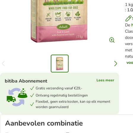
1 k
: 1.
De
Clas
door
vers
met 
natu
voo
bitiba Abonnement
Lees meer
Gratis verzending vanaf €29,-
Ontvang regelmatig bestellingen
Flexibel, geen extra kosten, kan op elk moment
worden geannuleerd
Aanbevolen combinatie