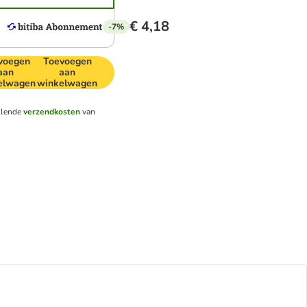
€ 4,18
-7%
voegen
Toevoegen
aan
aan
elwagen
winkelwagen
llende
verzendkosten
van