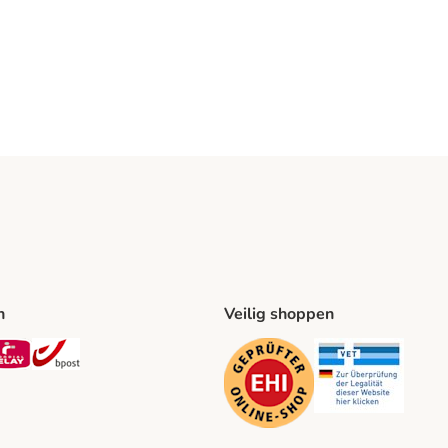
n
Veilig shoppen
ing Method
L Shipping Method
Mondial Relay Shipping Method
bpost Shipping Method
Security
Securit