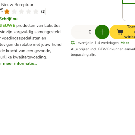
g Nieuw Receptuur
0/5
(
1
)
Schrijf nu
NIEUWE
producten van Lukullus
Toe
sic zijn zorgvuldig samengesteld
wink
 voedingsspecialisten en
Levertijd in 1-4 werkdagen.
Meer
tevigen de relatie met jouw hond
Alle prijzen incl. BTW.
Er kunnen aanvu
de kracht van een gezonde,
toepassing zijn.
urlijke kwaliteitsvoeding.
r meer informatie...