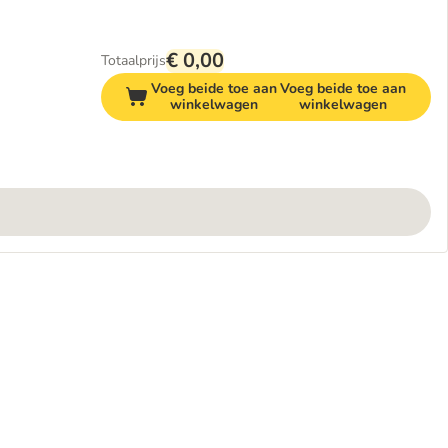
€ 0,00
Totaalprijs
Voeg beide toe aan
Voeg beide toe aan
winkelwagen
winkelwagen