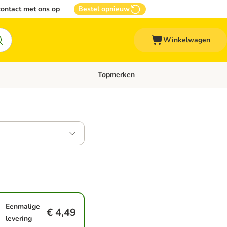
ontact met ons op
Bestel opnieuw
Winkelwagen
Topmerken
emenu: Overige huisdieren
Open categoriemenu: Top Deals
Eenmalige
€ 4,49
levering