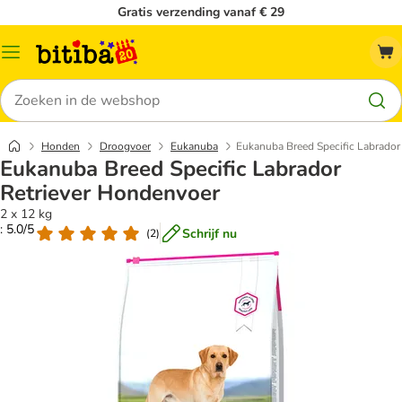
Gratis verzending vanaf € 29
Catalogusmenu
Zoeken
Honden
Droogvoer
Eukanuba
Eukanuba Breed Specific Labrador
Eukanuba Breed Specific Labrador
Retriever Hondenvoer
2 x 12 kg
: 5.0/5
Schrijf nu
(
2
)