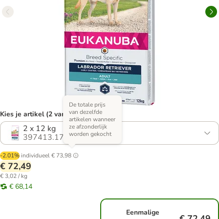
De totale prijs
van dezelfde
Kies je artikel (2 varianten)
artikelen wanneer
ze afzonderlijk
2 x 12 kg
worden gekocht
397413.17
-2.01%
individueel
€ 73,98
€ 72,49
€ 3,02 / kg
€ 68,14
Eenmalige
€ 72,49