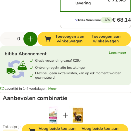
levering
€ 68,14
-6%
Toevoegen aan
Toevoegen aan
winkelwagen
winkelwagen
Lees meer
bitiba Abonnement
Gratis verzending vanaf €29,-
Ontvang regelmatig bestellingen
Flexibel, geen extra kosten, kan op elk moment worden
geannuleerd
Levertijd in 1-4 werkdagen.
Meer
Aanbevolen combinatie
Totaalprijs
Voeg beide toe aan
Voeg beide toe aan