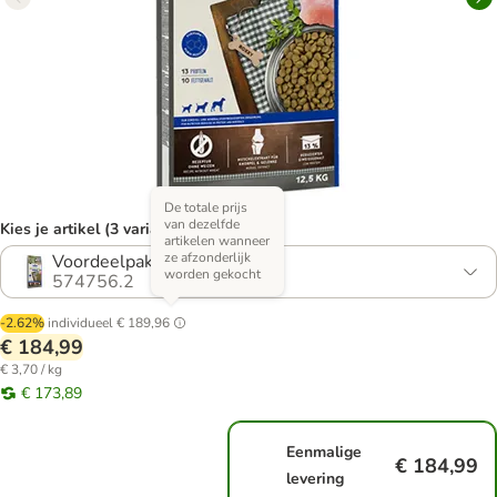
De totale prijs
van dezelfde
Kies je artikel (3 varianten)
artikelen wanneer
ze afzonderlijk
Voordeelpak: 4 x 12,5 kg
worden gekocht
574756.2
-2.62%
individueel
€ 189,96
€ 184,99
€ 3,70 / kg
€ 173,89
Eenmalige
€ 184,99
levering