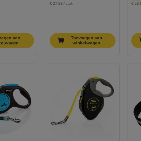
€ 27,99 / stuk
€ 29,
oegen aan
Toevoegen aan
kelwagen
winkelwagen