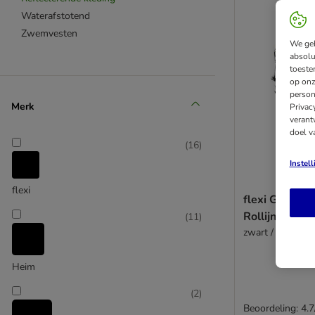
Waterafstotend
Zwemvesten
We geb
absolu
toeste
op onz
person
Merk
Privac
verant
doel v
(
16
)
Instel
flexi
flexi Giant Pr
Rollijn, 10 me
(
11
)
zwart / neongee
Heim
(
2
)
Beoordeling: 4.7