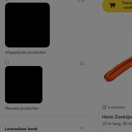
(
72
)
Toev
(
35
)
win
Groot 26 - 44 kg
Afgeprijsde producten
(
14
)
(
1
)
Extra groot > 45 kg
4 varianten
Nieuwe producten
Heim Zoeklij
10 m lang, 20 m
Levensfase hond