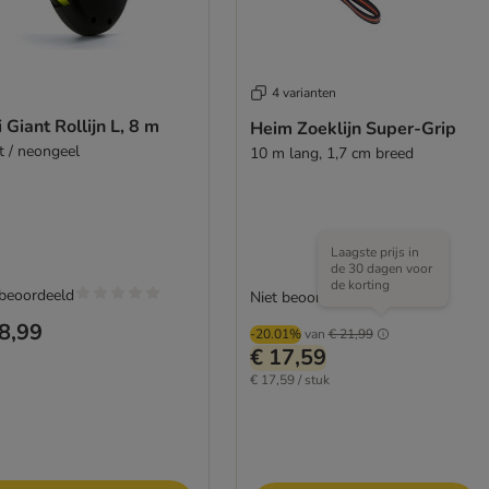
4 varianten
i Giant Rollijn L, 8 m
Heim Zoeklijn Super-Grip
t / neongeel
10 m lang, 1,7 cm breed
Laagste prijs in
de 30 dagen voor
de korting
 beoordeeld
Niet beoordeeld
8,99
-20.01%
van
€ 21,99
€ 17,59
€ 17,59 / stuk