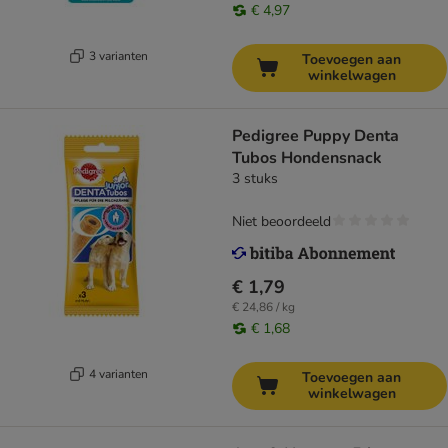
€ 4,97
3 varianten
Toevoegen aan
winkelwagen
Pedigree Puppy Denta
Tubos Hondensnack
3 stuks
Niet beoordeeld
€ 1,79
€ 24,86 / kg
€ 1,68
4 varianten
Toevoegen aan
winkelwagen