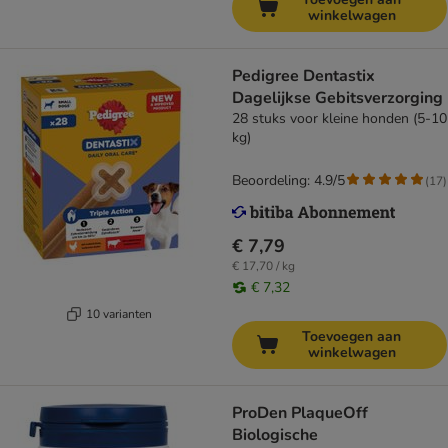
winkelwagen
Pedigree Dentastix
Dagelijkse Gebitsverzorging
28 stuks voor kleine honden (5-10
kg)
Beoordeling: 4.9/5
(
17
)
€ 7,79
€ 17,70 / kg
€ 7,32
10 varianten
Toevoegen aan
winkelwagen
ProDen PlaqueOff
Biologische