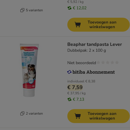
€ 5,92 / kg
€ 12,02
5 varianten
Toevoegen aan
winkelwagen
Beaphar tandpasta Lever
Dubbelpak: 2 x 100 g
Niet beoordeeld
individueel
€ 8,38
€ 7,59
€ 37,95 / kg
€ 7,13
Toevoegen aan
2 varianten
winkelwagen