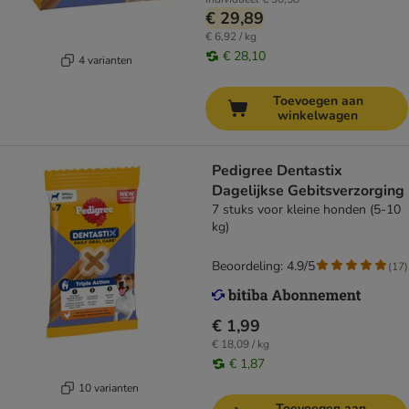
€ 29,89
€ 6,92 / kg
€ 28,10
4 varianten
Toevoegen aan
winkelwagen
Pedigree Dentastix
Dagelijkse Gebitsverzorging
7 stuks voor kleine honden (5-10
kg)
Beoordeling: 4.9/5
(
17
)
€ 1,99
€ 18,09 / kg
€ 1,87
10 varianten
Toevoegen aan