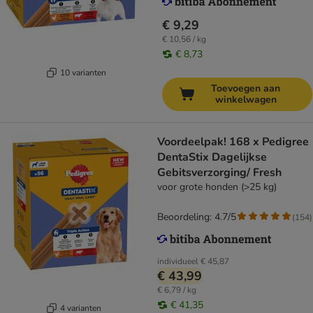
€ 9,29
€ 10,56 / kg
€ 8,73
10 varianten
Toevoegen aan
winkelwagen
Voordeelpak! 168 x Pedigree
DentaStix Dagelijkse
Gebitsverzorging/ Fresh
voor grote honden (>25 kg)
Beoordeling: 4.7/5
(
154
)
individueel
€ 45,87
€ 43,99
€ 6,79 / kg
€ 41,35
4 varianten