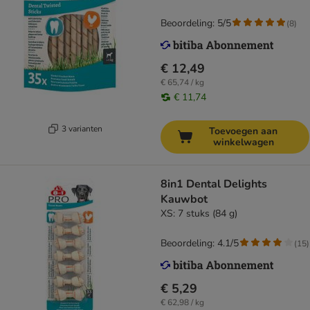
Beoordeling: 5/5
(
8
)
€ 12,49
€ 65,74 / kg
€ 11,74
3 varianten
Toevoegen aan
winkelwagen
8in1 Dental Delights
Kauwbot
XS: 7 stuks (84 g)
Beoordeling: 4.1/5
(
15
)
€ 5,29
€ 62,98 / kg