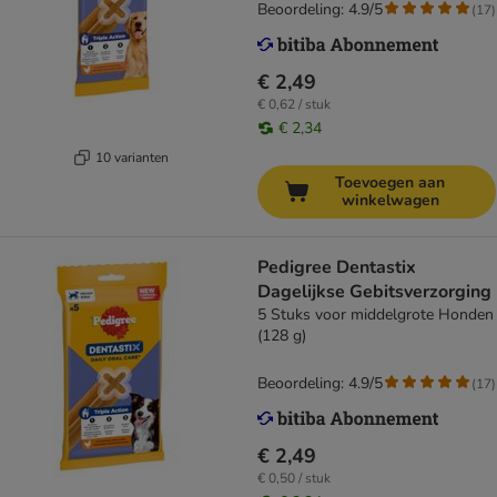
Beoordeling: 4.9/5
(
17
)
€ 2,49
€ 0,62 / stuk
€ 2,34
10 varianten
Toevoegen aan
winkelwagen
Pedigree Dentastix
Dagelijkse Gebitsverzorging
5 Stuks voor middelgrote Honden
(128 g)
Beoordeling: 4.9/5
(
17
)
€ 2,49
€ 0,50 / stuk