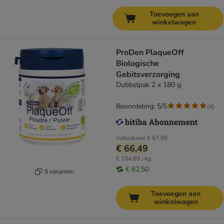
Toevoegen aan
winkelwagen
ProDen PlaqueOff
Biologische
Gebitsverzorging
Dubbelpak 2 x 180 g
Beoordeling: 5/5
(
4
)
individueel
€ 67,98
€ 66,49
€ 184,69 / kg
€ 62,50
5 varianten
Toevoegen aan
winkelwagen