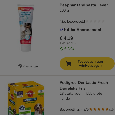
Beaphar tandpasta Lever
100 g
Niet beoordeeld
€ 4,19
€ 41,90 / kg
€ 3,94
Toevoegen aan
winkelwagen
2 varianten
Pedigree Dentastix Fresh
Dagelijks Fris
28 stuks voor middelgrote
honden
Beoordeling: 4.8/5
(
19
)