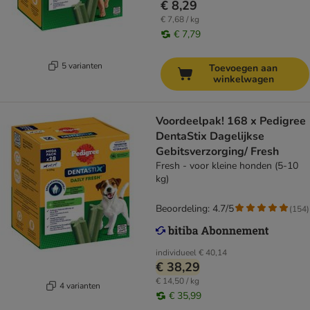
€ 8,29
€ 7,68 / kg
€ 7,79
5 varianten
Toevoegen aan
winkelwagen
Voordeelpak! 168 x Pedigree
DentaStix Dagelijkse
Gebitsverzorging/ Fresh
Fresh - voor kleine honden (5-10
kg)
Beoordeling: 4.7/5
(
154
)
individueel
€ 40,14
€ 38,29
€ 14,50 / kg
4 varianten
€ 35,99