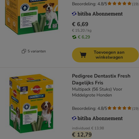
Beoordeling: 4.8/5
(
19
)
€ 6,69
€ 15,20 / kg
€ 6,29
5 varianten
Toevoegen aan
winkelwagen
Pedigree Dentastix Fresh
Dagelijks Fris
Multipack (56 Stuks) Voor
Middelgrote Honden
Beoordeling: 4.8/5
(
19
)
individueel
€ 13,98
€ 12,79