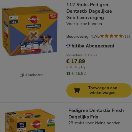
112 Stuks Pedigree
Dentastix Dagelijkse
Gebitsverzorging
Voor kleine honden
Beoordeling: 4.7/5
(
153
)
individueel
€ 18,58
€ 17,89
€ 10,16 / kg
€ 16,82
4 varianten
Toevoegen aan
winkelwagen
Pedigree Dentastix Fresh
Dagelijks Fris
28 stuks voor kleine honden