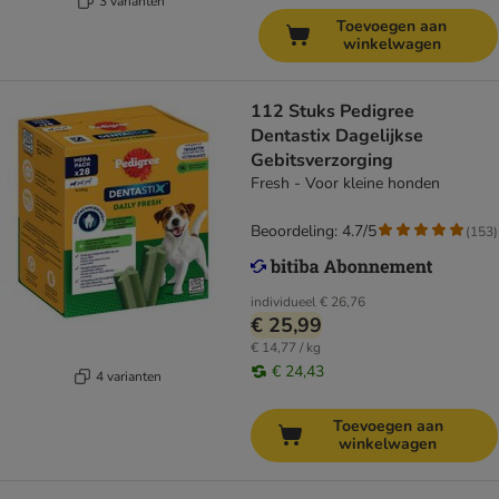
3 varianten
Toevoegen aan
winkelwagen
112 Stuks Pedigree
Dentastix Dagelijkse
Gebitsverzorging
Fresh - Voor kleine honden
Beoordeling: 4.7/5
(
153
)
individueel
€ 26,76
€ 25,99
€ 14,77 / kg
€ 24,43
4 varianten
Toevoegen aan
winkelwagen