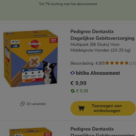
Tot 7% korting met het abonnement
Pedigree Dentastix
Dagelijkse Gebitsverzorging
Multipack (56 Stuks) Voor
Middelgrote Honden (10-25 kg)
Beoordeling: 4.9/5
(
17
)
€ 9,99
€ 9,39
10 varianten
Toevoegen aan
winkelwagen
Pedigree Dentastix
Dagelijkse Gebitsverzorging