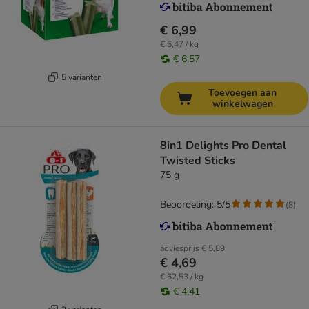
€ 6,99
€ 6,47 / kg
€ 6,57
5 varianten
Toevoegen aan
winkelwagen
8in1 Delights Pro Dental
Twisted Sticks
75 g
Beoordeling: 5/5
(
8
)
adviesprijs
€ 5,89
€ 4,69
€ 62,53 / kg
€ 4,41