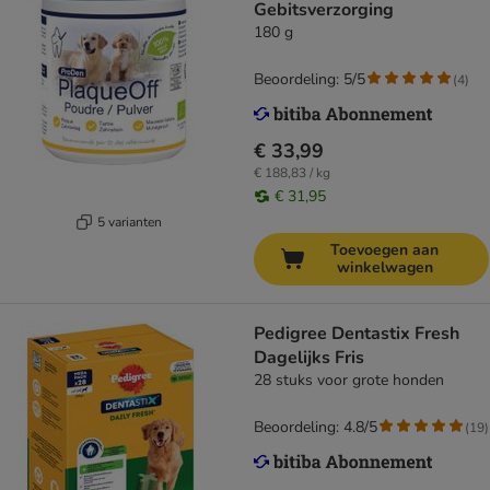
Gebitsverzorging
180 g
Beoordeling: 5/5
(
4
)
€ 33,99
€ 188,83 / kg
€ 31,95
5 varianten
Toevoegen aan
winkelwagen
Pedigree Dentastix Fresh
Dagelijks Fris
28 stuks voor grote honden
Beoordeling: 4.8/5
(
19
)