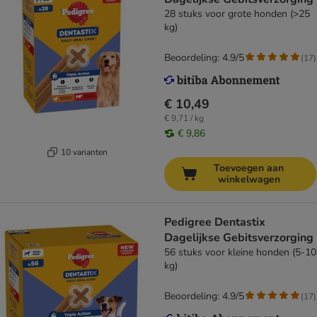
28 stuks voor grote honden (>25
kg)
Beoordeling: 4.9/5
(
17
)
€ 10,49
€ 9,71 / kg
€ 9,86
10 varianten
Toevoegen aan
winkelwagen
Pedigree Dentastix
Dagelijkse Gebitsverzorging
56 stuks voor kleine honden (5-10
kg)
Beoordeling: 4.9/5
(
17
)