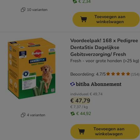
€ 2,34
10 varianten
Toevoegen aan
winkelwagen
Voordeelpak! 168 x Pedigree
DentaStix Dagelijkse
Gebitsverzorging/ Fresh
Fresh - voor grote honden (>25 kg)
Beoordeling: 4.7/5
(
154
)
individueel
€ 49,74
€ 47,79
€ 7,37 / kg
€ 44,92
4 varianten
Toevoegen aan
winkelwagen