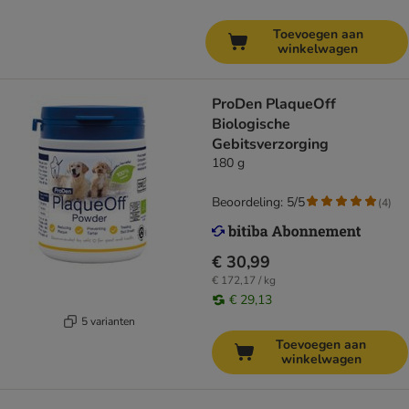
Toevoegen aan
winkelwagen
ProDen PlaqueOff
Biologische
Gebitsverzorging
180 g
Beoordeling: 5/5
(
4
)
€ 30,99
€ 172,17 / kg
€ 29,13
5 varianten
Toevoegen aan
winkelwagen