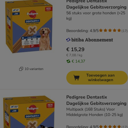
Pedigree Dentastix
Dagelijkse Gebitsverzorging
56 stuks voor grote honden (>25
kg)
Beoordeling: 4.9/5
(
17
)
€ 15,29
€ 7,08 / kg
€ 14,37
10 varianten
Toevoegen aan
winkelwagen
Pedigree Dentastix
Dagelijkse Gebitsverzorging
Multipack (168 Stuks) Voor
Middelgrote Honden (10-25 kg)
Beoordeling: 4.9/5
(
17
)