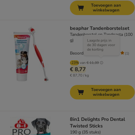
Toevoegen aan
winkelwagen
beaphar Tandenborstelset
Tandenborstel en Tandpasta (100
g)
Laagste prijs in
de 30 dagen voor
de korting
Beoordeling: 5/5
(
1
)
-23%
van
€ 11,39
€ 8,77
€ 87,70 / kg
Toevoegen aan
winkelwagen
8in1 Delights Pro Dental
Twisted Sticks
190 g (35 stuks)