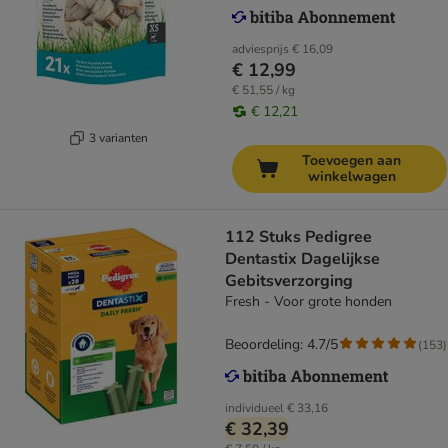
adviesprijs
€ 16,09
€ 12,99
€ 51,55 / kg
€ 12,21
3 varianten
Toevoegen aan
winkelwagen
112 Stuks Pedigree
Dentastix Dagelijkse
Gebitsverzorging
Fresh - Voor grote honden
Beoordeling: 4.7/5
(
153
)
individueel
€ 33,16
€ 32,39