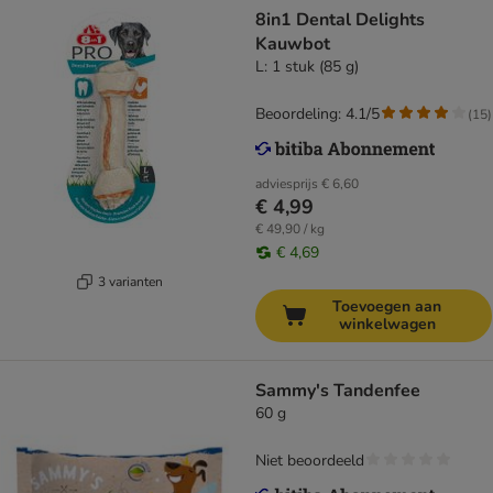
8in1 Dental Delights
Kauwbot
L: 1 stuk (85 g)
Beoordeling: 4.1/5
(
15
)
adviesprijs
€ 6,60
€ 4,99
€ 49,90 / kg
€ 4,69
3 varianten
Toevoegen aan
winkelwagen
Sammy's Tandenfee
60 g
Niet beoordeeld