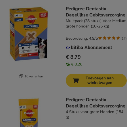
Pedigree Dentastix
Dagelijkse Gebitsverzorging
Mulitpack (28 stuks) Voor Medium
grote honden (10-25 kg)
Beoordeling: 4.9/5
(
17
)
€ 8,79
€ 8,26
10 varianten
Toevoegen aan
winkelwagen
Pedigree Dentastix
Dagelijkse Gebitsverzorging
4 Stuks voor grote Honden (154
g)