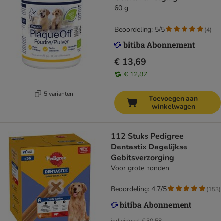
60 g
Beoordeling: 5/5
(
4
)
€ 13,69
€ 12,87
5 varianten
Toevoegen aan
winkelwagen
112 Stuks Pedigree
Dentastix Dagelijkse
Gebitsverzorging
Voor grote honden
Beoordeling: 4.7/5
(
153
)
individueel
€ 30,58