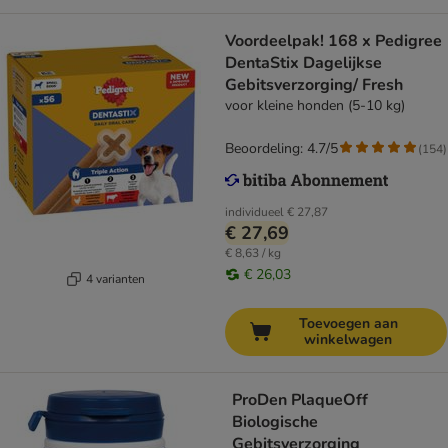
Voordeelpak! 168 x Pedigree
DentaStix Dagelijkse
Gebitsverzorging/ Fresh
voor kleine honden (5-10 kg)
Beoordeling: 4.7/5
(
154
)
individueel
€ 27,87
€ 27,69
€ 8,63 / kg
€ 26,03
4 varianten
Toevoegen aan
winkelwagen
ProDen PlaqueOff
Biologische
Gebitsverzorging