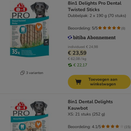
8in1 Delights Pro Dental
Twisted Sticks
Dubbelpak: 2 x 190 g (70 stuks)
Beoordeling: 5/5
(
8
)
individueel
€ 24,98
€ 23,59
€ 62,08 / kg
€ 22,17
3 varianten
Toevoegen aan
winkelwagen
8in1 Dental Delights
Kauwbot
XS: 21 stuks (252 g)
Beoordeling: 4.1/5
(
15
)