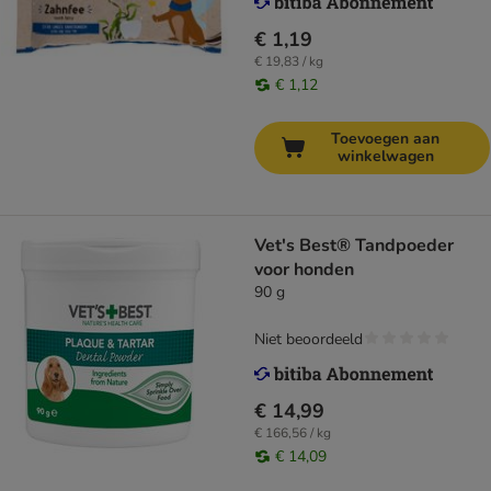
€ 1,19
€ 19,83 / kg
€ 1,12
Toevoegen aan
winkelwagen
Vet's Best® Tandpoeder
voor honden
90 g
Niet beoordeeld
€ 14,99
€ 166,56 / kg
€ 14,09