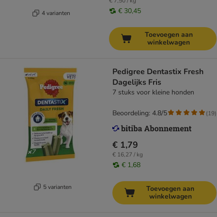
€ 7,50 / kg
€ 30,45
4 varianten
Toevoegen aan
winkelwagen
Pedigree Dentastix Fresh
Dagelijks Fris
7 stuks voor kleine honden
Beoordeling: 4.8/5
(
19
)
€ 1,79
€ 16,27 / kg
€ 1,68
5 varianten
Toevoegen aan
winkelwagen