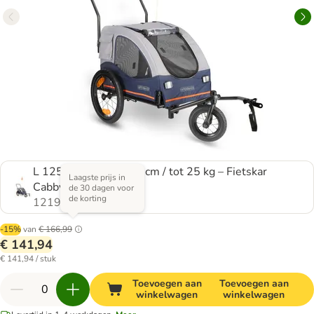
L 125 x B 67 x H 105 cm / tot 25 kg – Fietskar
Laagste prijs in
Cabby L
de 30 dagen voor
de korting
1219192.0
-15%
van
€ 166,99
€ 141,94
€ 141,94 / stuk
Toevoegen aan
Toevoegen aan
winkelwagen
winkelwagen