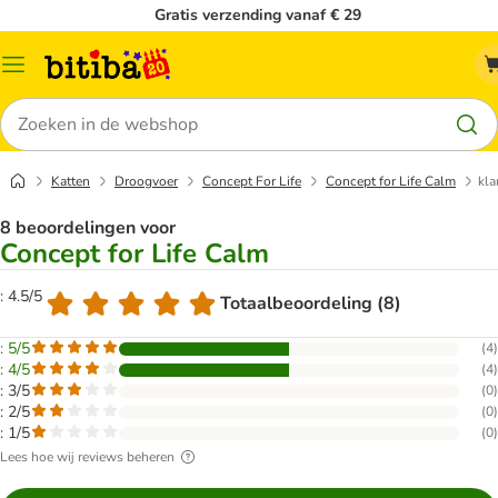
Gratis verzending vanaf € 29
Catalogusmenu
Zoeken
Katten
Droogvoer
Concept For Life
Concept for Life Calm
kla
8 beoordelingen voor
Concept for Life Calm
: 4.5/5
Totaalbeoordeling (8)
: 5/5
(
4
)
: 4/5
(
4
)
: 3/5
(
0
)
: 2/5
(
0
)
: 1/5
(
0
)
Lees hoe wij reviews beheren