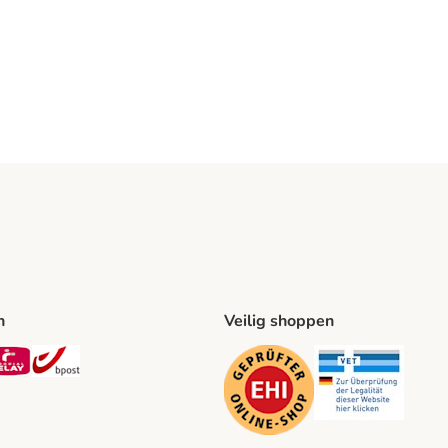
n
Veilig shoppen
ing Method
L Shipping Method
Mondial Relay Shipping Method
bpost Shipping Method
Security
Securit