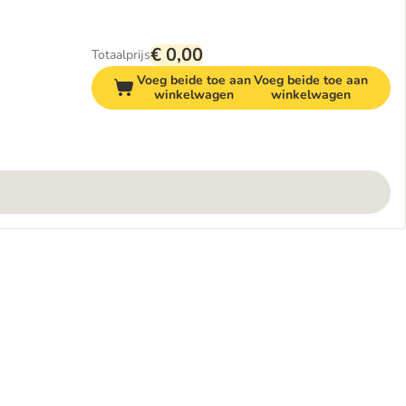
€ 0,00
Totaalprijs
Voeg beide toe aan
Voeg beide toe aan
winkelwagen
winkelwagen