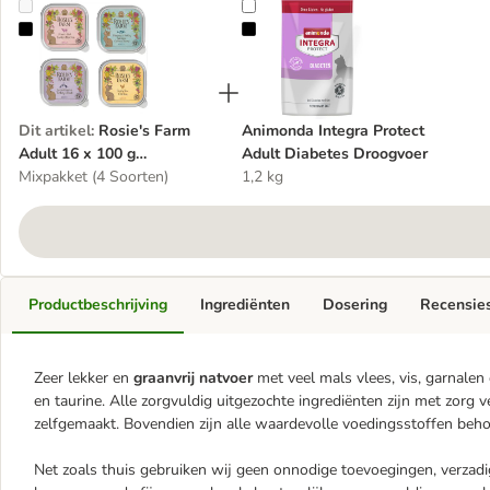
Rosie's Farm Adult 16 x 100 g Kattenvoer
Animonda Integra Protect Adult D
Dit artikel
:
Rosie's Farm
Animonda Integra Protect
Adult 16 x 100 g
Adult Diabetes Droogvoer
Kattenvoer
Mixpakket (4 Soorten)
1,2 kg
Productbeschrijving
Ingrediënten
Dosering
Recensie
Zeer lekker en
graanvrij natvoer
met veel mals vlees, vis, garnale
en taurine. Alle zorgvuldig uitgezochte ingrediënten zijn met zorg
zelfgemaakt. Bovendien zijn alle waardevolle voedingsstoffen beh
Net zoals thuis gebruiken wij geen onnodige toevoegingen, verzadi