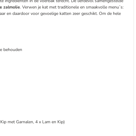
te ingrediënten in de voerbak terecht. De liefdevol samengestelde
e zalmolie
. Verwen je kat met traditionele en smaakvolle menu´s:
erbaar en daardoor voor gevoelige katten zeer geschikt. Om de hele
 te behouden
 Kip met Garnalen, 4 x Lam en Kip)