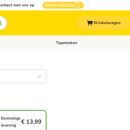
ontact met ons op
Bestel opnieuw
Winkelwagen
Topmerken
emenu: Overige huisdieren
Open categoriemenu: Top Deals
Eenmalige
€ 13,99
levering