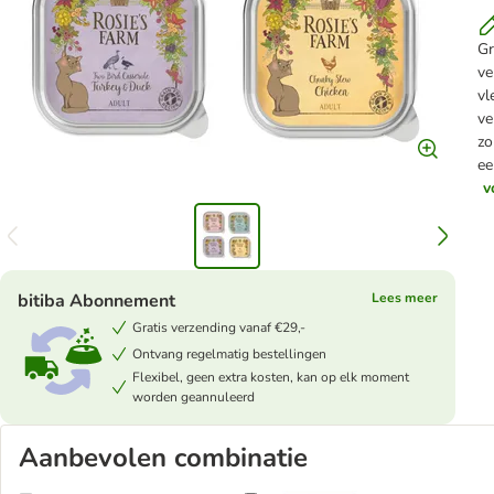
Gr
ve
vl
ve
zo
ee
v
bitiba Abonnement
Lees meer
Gratis verzending vanaf €29,-
Ontvang regelmatig bestellingen
Flexibel, geen extra kosten, kan op elk moment
worden geannuleerd
Aanbevolen combinatie