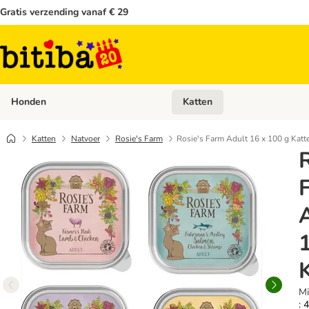
Gratis verzending vanaf € 29
Honden
Katten
Open categoriemenu: Honden
Katten
Natvoer
Rosie's Farm
Rosie's Farm Adult 16 x 100 g Katt
R
Mi
: 