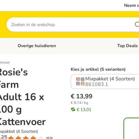
Neem c
Zoeken
Overige huisdieren
Top Deals
Open categoriemenu: Katten
Open categori
envoer
osie's
Kies je artikel (5 varianten)
Mixpakket (4 Soorten)
Farm
861083.1
Adult 16 x
€ 13,99
€ 8,74 / kg
100 g
€ 13,01
Kattenvoer
xpakket (4 Soorten)
4.2/5
(
53
)