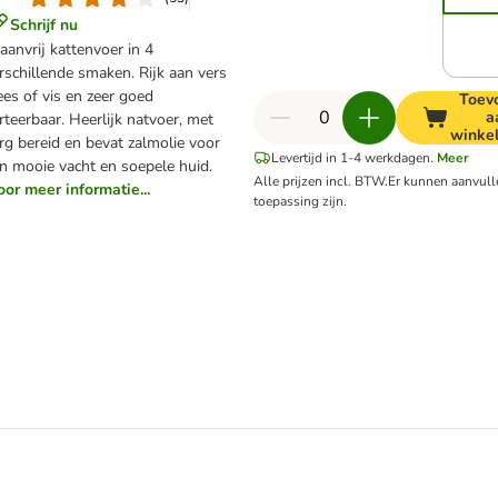
Schrijf nu
aanvrij kattenvoer in 4
rschillende smaken. Rijk aan vers
ees of vis en zeer goed
Toev
a
rteerbaar. Heerlijk natvoer, met
winke
rg bereid en bevat zalmolie voor
Levertijd in 1-4 werkdagen.
Meer
n mooie vacht en soepele huid.
Alle prijzen incl. BTW.
Er kunnen aanvul
oor meer informatie...
toepassing zijn.