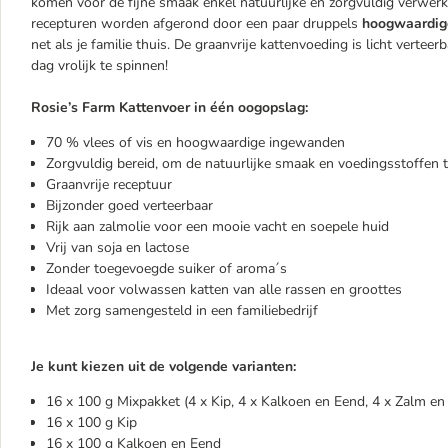
komen voor de fijne smaak enkel natuurlijke en zorgvuldig verwerk
recepturen worden afgerond door een paar druppels
hoogwaardig
net als je familie thuis. De graanvrije kattenvoeding is licht verte
dag vrolijk te spinnen!
Rosie’s Farm Kattenvoer in één oogopslag:
70 % vlees of vis en hoogwaardige ingewanden
Zorgvuldig bereid, om de natuurlijke smaak en voedingsstoffen
Graanvrije receptuur
Bijzonder goed verteerbaar
Rijk aan zalmolie voor een mooie vacht en soepele huid
Vrij van soja en lactose
Zonder toegevoegde suiker of aroma´s
Ideaal voor volwassen katten van alle rassen en groottes
Met zorg samengesteld in een familiebedrijf
Je kunt kiezen uit de volgende varianten:
16 x 100 g Mixpakket (4 x Kip, 4 x Kalkoen en Eend, 4 x Zalm en
16 x 100 g Kip
16 x 100 g Kalkoen en Eend