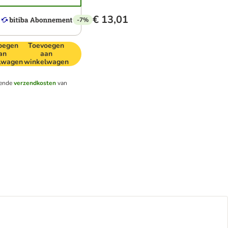
€ 13,01
-7%
oegen
Toevoegen
an
aan
lwagen
winkelwagen
lende
verzendkosten
van