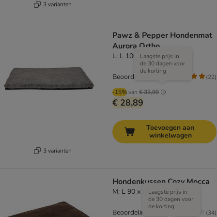
3 varianten
Pawz & Pepper Hondenmat
Aurora Ortho
L: L 100 x B 70 x H 5 cm
Laagste prijs in
de 30 dagen voor
de korting
Beoordeling: 4.6/5
(
22
)
-15%
van
€ 33,99
€ 28,89
Toevoegen aan
winkelwagen
3 varianten
Hondenkussen Cozy Mocca
M: L 90 x B 59 x H 8 cm
Laagste prijs in
de 30 dagen voor
de korting
Beoordeling: 4.1/5
(
34
)