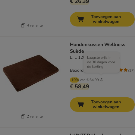
€ 26,39
Toevoegen aan
winkelwagen
4 varianten
Hondenkussen Wellness
Suède
L: L 120 x B 90 x H 6 cmm
Laagste prijs in
de 30 dagen voor
de korting
Beoordeling: 4.5/5
(
27
)
-10%
van
€ 64,99
€ 58,49
Toevoegen aan
winkelwagen
2 varianten