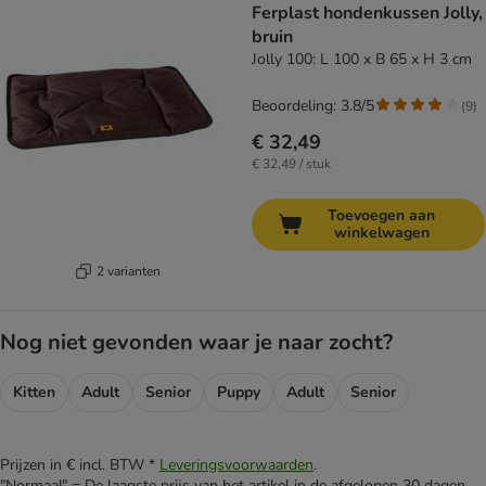
Ferplast hondenkussen Jolly,
bruin
Jolly 100: L 100 x B 65 x H 3 cm
Beoordeling: 3.8/5
(
9
)
€ 32,49
€ 32,49 / stuk
Toevoegen aan
winkelwagen
2 varianten
Nog niet gevonden waar je naar zocht?
Kitten
Adult
Senior
Puppy
Adult
Senior
Prijzen in € incl. BTW *
Leveringsvoorwaarden
.
"Normaal" = De laagste prijs van het artikel in de afgelopen 30 dagen.