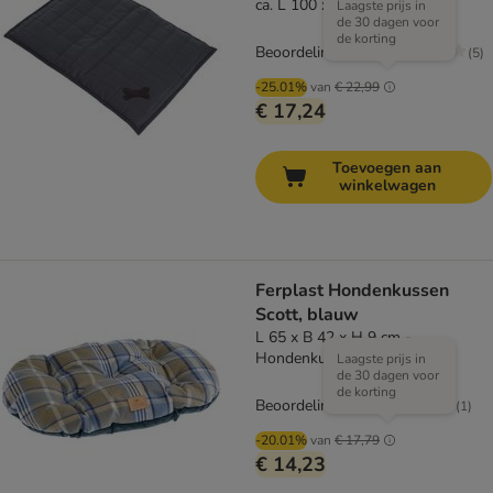
ca. L 100 x B 70 x H 4 cm
Laagste prijs in
de 30 dagen voor
de korting
Beoordeling: 2.8/5
(
5
)
-25.01%
van
€ 22,99
€ 17,24
Toevoegen aan
winkelwagen
Ferplast Hondenkussen
Scott, blauw
L 65 x B 42 x H 9 cm -
Hondenkussen Scott
Laagste prijs in
de 30 dagen voor
de korting
Beoordeling: 5/5
(
1
)
-20.01%
van
€ 17,79
€ 14,23