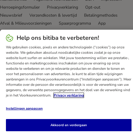
Herroepingsformulier
Privacyverklaring
Opt-out
Nieuwsbrief
Verzendkosten & levertijd
Betalingmethodes
Afval & Milieuvoorzieningen
Spaarprogramma
App
Voordelen
Toegankelijkheidsverklaring
Help ons bitiba te verbeteren!
bitiba GmbH
2026
We gebruiken cookies, pixels en andere technologieën (“cookies”) op onze
website. We gebruiken absoluut noodzakelijke cookies zodat je op onze
website kunt surfen en winkelen. Met jouw toestemming willen we prestatie-,
functionele en marketingcookies inschakelen om jouw ervaring op onze
website te verbeteren en om je relevante producten en diensten te tonen en
voor het personaliseren van advertenties. Je kunt te allen tijde wijzigingen
aanbrengen in ons Privacyvoorkeurencentrum (“Instellingen aanpassen”). Meer
informatie over de persoon die verantwoordelijk is voor de verwerking van uw
gegevens, de verwerkte persoonsgegevens en het doel van de verwerking vind
je in het Voorkeurencentrum.
Privacy verklaring
Instellingen aanpassen
Akkoord en verdergaan