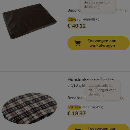
de 30 dagen voor
de korting
Beoordeling: 3.3/5
(
3
)
-25%
van
€ 53,49
€ 40,12
Toevoegen aan
winkelwagen
Hondenkussen Tartan
L 110 x B 80 x H 7 cm
Laagste prijs in
de 30 dagen voor
de korting
Beoordeling: 2/5
(
1
)
-24.99%
van
€ 24,49
€ 18,37
Toevoegen aan