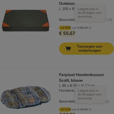
Outdoor
L 100 x B 70 x H 12 cm
Laagste prijs in
de 30 dagen voor
de korting
Beoordeling: 4.1/5
(
7
)
-14.99%
van
€ 65,49
€ 55,67
Toevoegen aan
winkelwagen
Ferplast Hondenkussen
Scott, blauw
L 85 x B 55 x H 12 cm -
Hondenkussen Scott
Laagste prijs in
de 30 dagen voor
de korting
Beoordeling: 5/5
(
1
)
-20.01%
van
€ 32,99