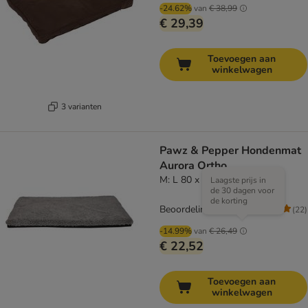
-24.62%
van
€ 38,99
€ 29,39
Toevoegen aan
winkelwagen
3 varianten
Pawz & Pepper Hondenmat
Aurora Ortho
M: L 80 x B 55 x H 5 cm
Laagste prijs in
de 30 dagen voor
de korting
Beoordeling: 4.6/5
(
22
)
-14.99%
van
€ 26,49
€ 22,52
Toevoegen aan
winkelwagen