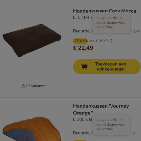
Hondenkussen Cozy Mocca
L: L 104 x B 68 x H 8 cm
Laagste prijs in
de 30 dagen voor
de korting
Beoordeling: 4.1/5
(
34
)
-25.01%
van
€ 29,99
€ 22,49
Toevoegen aan
winkelwagen
3 varianten
Hondenkussen "Journey
Orange"
L 100 x B 80 cm
Laagste prijs in
de 30 dagen voor
de korting
Beoordeling: 5/5
(
2
)