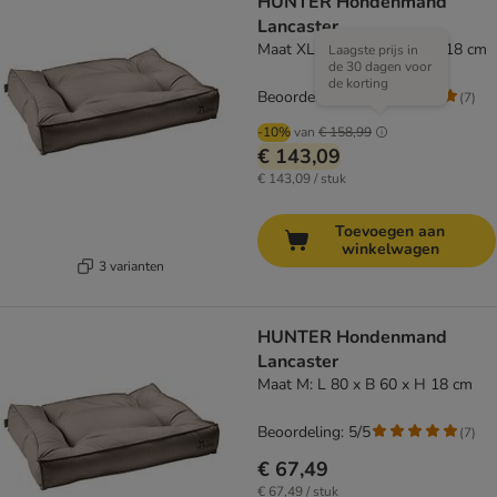
HUNTER Hondenmand
Lancaster
Maat XL: L 120 x B 90 x H 18 cm
Laagste prijs in
de 30 dagen voor
de korting
Beoordeling: 5/5
(
7
)
-10%
van
€ 158,99
€ 143,09
€ 143,09 / stuk
Toevoegen aan
winkelwagen
3 varianten
HUNTER Hondenmand
Lancaster
Maat M: L 80 x B 60 x H 18 cm
Beoordeling: 5/5
(
7
)
€ 67,49
€ 67,49 / stuk