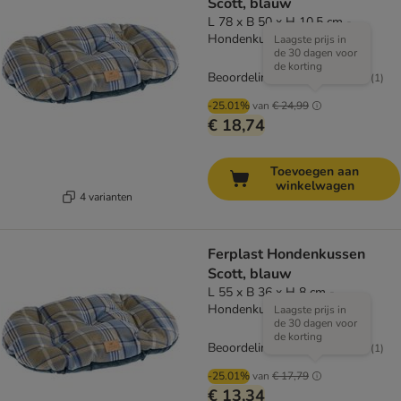
Scott, blauw
L 78 x B 50 x H 10,5 cm -
Hondenkussen Scott
Laagste prijs in
de 30 dagen voor
de korting
Beoordeling: 5/5
(
1
)
-25.01%
van
€ 24,99
€ 18,74
Toevoegen aan
winkelwagen
4 varianten
Ferplast Hondenkussen
Scott, blauw
L 55 x B 36 x H 8 cm -
Hondenkussen Scott
Laagste prijs in
de 30 dagen voor
de korting
Beoordeling: 5/5
(
1
)
-25.01%
van
€ 17,79
€ 13,34