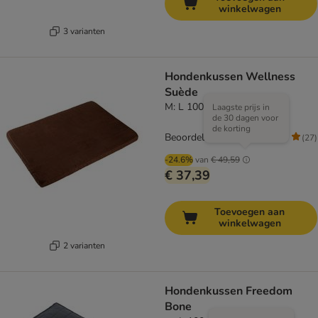
winkelwagen
3 varianten
Hondenkussen Wellness
Suède
M: L 100 x B 70 x H 6 cm
Laagste prijs in
de 30 dagen voor
de korting
Beoordeling: 4.5/5
(
27
)
-24.6%
van
€ 49,59
€ 37,39
Toevoegen aan
winkelwagen
2 varianten
Hondenkussen Freedom
Bone