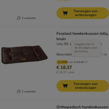
Toevoegen aan
winkelwagen
4 varianten
Ferplast hondenkussen Jolly,
bruin
Jolly 85: L 85 x B 50 x H 3 cm
Laagste prijs in
de 30 dagen voor
de korting
Beoordeling: 3.8/5
(
9
)
-24.99%
van
€ 24,49
€ 18,37
€ 18,37 / stuk
Toevoegen aan
winkelwagen
2 varianten
Orthopedisch hondenkussen