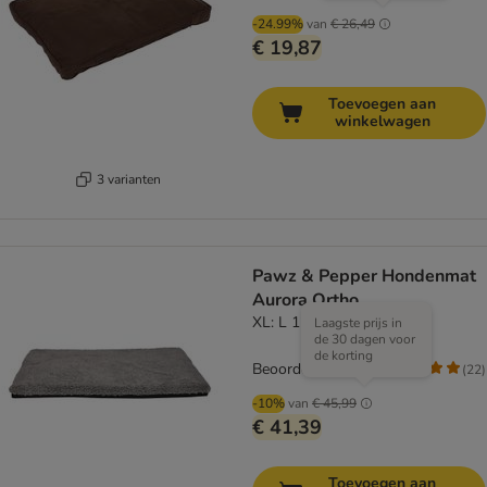
-24.99%
van
€ 26,49
€ 19,87
Toevoegen aan
winkelwagen
3 varianten
Pawz & Pepper Hondenmat
Aurora Ortho
XL: L 120 x B 85 x H 5 cm
Laagste prijs in
de 30 dagen voor
de korting
Beoordeling: 4.6/5
(
22
)
-10%
van
€ 45,99
€ 41,39
Toevoegen aan