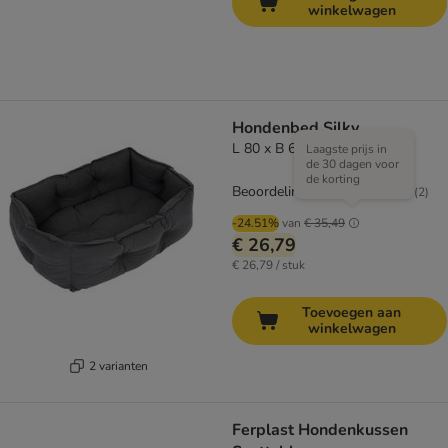
winkelwagen
Hondenbed Silky
L 80 x B 60 x H 21 cm
Laagste prijs in
de 30 dagen voor
de korting
Beoordeling: 3/5
(
2
)
-24.51%
van
€ 35,49
€ 26,79
€ 26,79 / stuk
Toevoegen aan
winkelwagen
2 varianten
Ferplast Hondenkussen