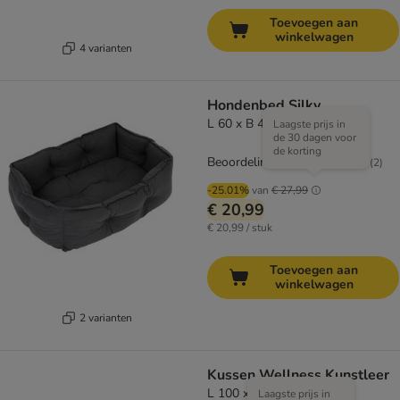
Toevoegen aan
winkelwagen
4 varianten
Hondenbed Silky
L 60 x B 40 x H 20 cm
Laagste prijs in
de 30 dagen voor
de korting
Beoordeling: 3/5
(
2
)
-25.01%
van
€ 27,99
€ 20,99
€ 20,99 / stuk
Toevoegen aan
winkelwagen
2 varianten
Kussen Wellness Kunstleer
L 100 x B 70 x H 6 cm
Laagste prijs in