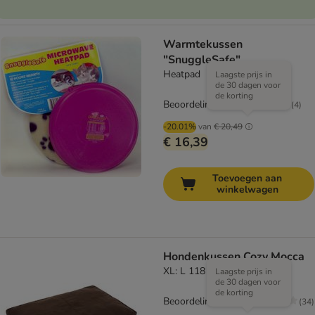
Warmtekussen
"SnuggleSafe"
Heatpad
Laagste prijs in
de 30 dagen voor
de korting
Beoordeling: 5/5
(
4
)
-20.01%
van
€ 20,49
€ 16,39
Toevoegen aan
winkelwagen
Hondenkussen Cozy Mocca
XL: L 118 x B 72 x H 8 cm
Laagste prijs in
de 30 dagen voor
de korting
Beoordeling: 4.1/5
(
34
)