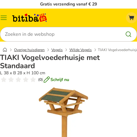
Gratis verzending vanaf € 29
Catalogusmenu
Zoeken
Overige huisdieren
Vogels
Wilde Vogels
TIAKI Vogelvoederhuisj
TIAKI Vogelvoederhuisje met
Standaard
L 38 x B 28 x H 100 cm
Schrijf nu
(
0
)