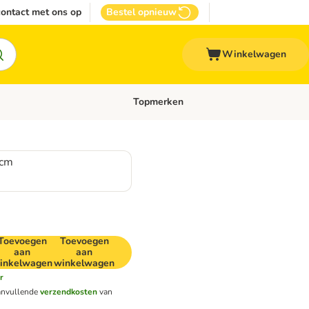
ontact met ons op
Bestel opnieuw
Winkelwagen
Topmerken
emenu: Overige huisdieren
Open categoriemenu: Top Deals
 cm
Toevoegen
Toevoegen
aan
aan
inkelwagen
winkelwagen
r
anvullende
verzendkosten
van