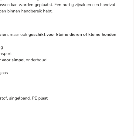
ussen kan worden geplaatst. Een nuttig zijvak en een handvat
den binnen handbereik hebt.
aien,
maar ook
geschikt voor kleine dieren of kleine honden
ng
ansport
 voor simpel
onderhoud
egaas
tof, singelband, PE plaat