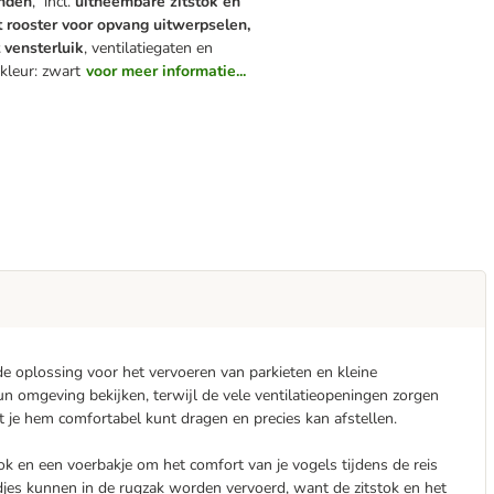
onden
, incl.
uitneembare zitstok en
 rooster voor opvang uitwerpselen,
 vensterluik
, ventilatiegaten en
 kleur: zwart
voor meer informatie...
e oplossing voor het vervoeren van parkieten en kleine
n omgeving bekijken, terwijl de vele ventilatieopeningen zorgen
t je hem comfortabel kunt dragen en precies kan afstellen.
k en een voerbakje om het comfort van je vogels tijdens de reis
ndjes kunnen in de rugzak worden vervoerd, want de zitstok en het