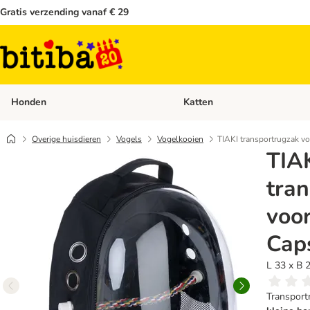
Gratis verzending vanaf € 29
Honden
Katten
Open categoriemenu: Honden
Overige huisdieren
Vogels
Vogelkooien
TIAKI transportrugzak v
TIA
tra
voor
Cap
L 33 x B 
Transpor