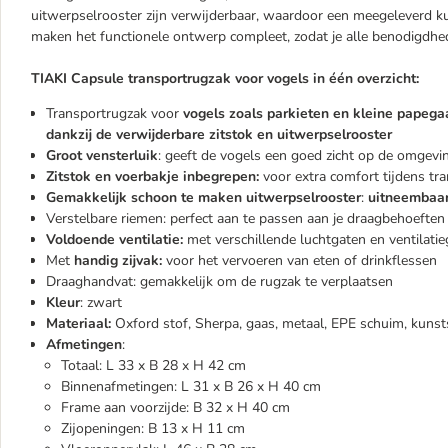
uitwerpselrooster zijn verwijderbaar, waardoor een meegeleverd k
maken het functionele ontwerp compleet, zodat je alle benodigdhe
TIAKI Capsule transportrugzak voor vogels in één overzicht:
Transportrugzak voor
vogels zoals parkieten en kleine papega
dankzij de verwijderbare zitstok en uitwerpselrooster
Groot vensterluik
: geeft de vogels een goed zicht op de omgevi
Zitstok en voerbakje inbegrepen:
voor extra comfort tijdens tr
Gemakkelijk schoon te maken uitwerpselrooster
:
uitneembaar
Verstelbare riemen: perfect aan te passen aan je draagbehoeften
Voldoende ventilatie:
met verschillende luchtgaten en ventilati
Met
handig zijvak:
voor het vervoeren van eten of drinkflessen
Draaghandvat: gemakkelijk om de rugzak te verplaatsen
Kleur
: zwart
Materiaal:
Oxford stof, Sherpa, gaas, metaal, EPE schuim, kunsts
Afmetingen
:
Totaal: L 33 x B 28 x H 42 cm
Binnenafmetingen: L 31 x B 26 x H 40 cm
Frame aan voorzijde: B 32 x H 40 cm
Zijopeningen: B 13 x H 11 cm