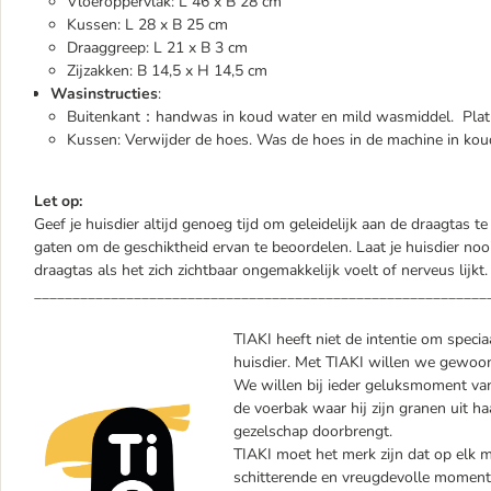
Vloeroppervlak: L 46 x B 28 cm
Kussen: L 28 x B 25 cm
Draaggreep: L 21 x B 3 cm
Zijzakken: B 14,5 x H 14,5 cm
Wasinstructies
:
Buitenkant：handwas in koud water en mild wasmiddel. Plat
Kussen: Verwijder de hoes. Was de hoes in de machine in kou
Let op:
Geef je huisdier altijd genoeg tijd om geleidelijk aan de draagtas 
gaten om de geschiktheid ervan te beoordelen. Laat je huisdier nooit
draagtas als het zich zichtbaar ongemakkelijk voelt of nerveus lijkt.
___________________________________________________________
TIAKI heeft niet de intentie om specia
huisdier. Met TIAKI willen we gewoon 
We willen bij ieder geluksmoment van 
de voerbak waar hij zijn granen uit haa
gezelschap doorbrengt.
TIAKI moet het merk zijn dat op elk mo
schitterende en vreugdevolle momente