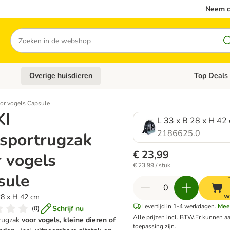
Neem c
Zoeken
Overige huisdieren
Top Deals
Open categoriemenu: Katten
Open categori
oor vogels Capsule
KI
L 33 x B 28 x H 42
2186625.0
nsportrugzak
€ 23,99
 vogels
€ 23,99 / stuk
sule
w
28 x H 42 cm
Levertijd in 1-4 werkdagen.
Mee
Schrijf nu
(
0
)
Alle prijzen incl. BTW.
Er kunnen a
trugzak
voor vogels, kleine dieren of
toepassing zijn.