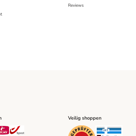
Reviews
t
n
Veilig shoppen
ing Method
L Shipping Method
Mondial Relay Shipping Method
bpost Shipping Method
Security
Securit