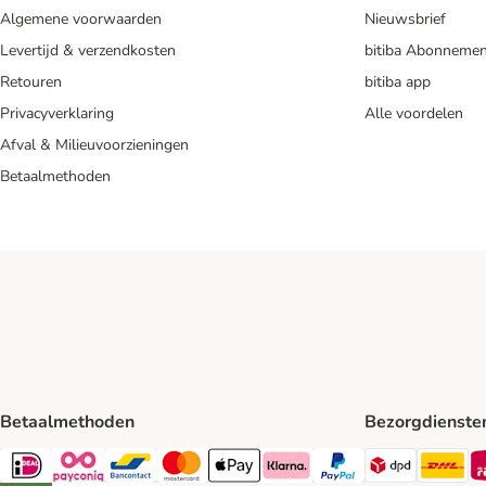
Algemene voorwaarden
Nieuwsbrief
Levertijd & verzendkosten
bitiba Abonnemen
Retouren
bitiba app
Privacyverklaring
Alle voordelen
Afval & Milieuvoorzieningen
Betaalmethoden
Betaalmethoden
Bezorgdienste
Dpd Shipp
DH
iDeal Payment Method
Payconiq Payment Method
Bancontact Payment Method
Mastercard Payment Method
Apple Pay Payment Method
Klarna Payment Method
PayPal Payment Method