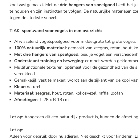
kooi vastgemaakt. Met de
drie hangers van speelgoed
biedt het j
te houden en zijn instincten te volgen. De natuurlijke materialen zo
tegen de sterkste snavels.
TIAKI speelwand voor vogels in een overzicht:
Afwisselend vogelspeelgoed voor middelgrote tot grote vogels
100% natuurlijk materiaal
: gemaakt van zeegras, rotan, hout, ko
Met drie hangers van speelgoed
: bied je vogel een verscheidenh
Ondersteunt training en beweging
: er moet worden geklommen
Multifunctionele texturen: optimaal voor de gezondheid van de 
verenkleed
Gemakkelijk vast te maken: wordt aan de zijkant van de kooi v
Kleur:
naturel
Materiaal:
zeegras, hout, rotan, kokosvezel, raffia, loofah
Afmetingen
: L 28 x B 18 cm
Let op:
Aangezien dit een natuurlijk product is, kunnen de afmeting
Let op:
Alleen voor gebruik door huisdieren. Niet geschikt voor kinderen! L