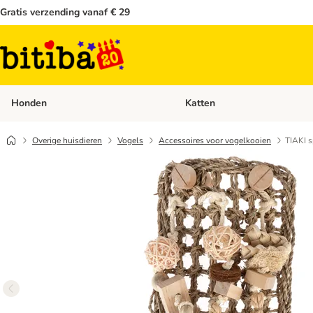
Gratis verzending vanaf € 29
Honden
Katten
Open categoriemenu: Honden
Overige huisdieren
Vogels
Accessoires voor vogelkooien
TIAKI 