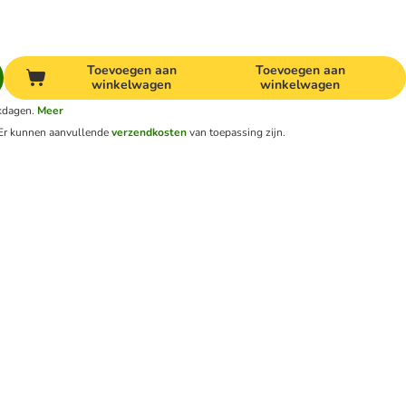
Toevoegen aan
Toevoegen aan
winkelwagen
winkelwagen
rkdagen.
Meer
Er kunnen aanvullende
verzendkosten
van toepassing zijn.