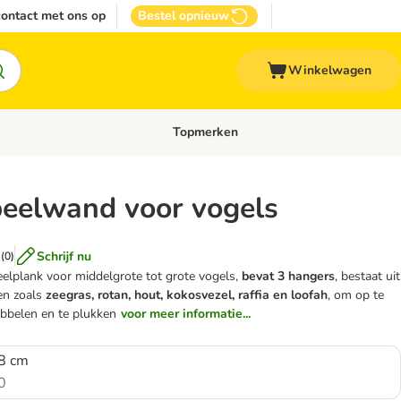
ontact met ons op
Bestel opnieuw
Winkelwagen
Topmerken
emenu: Overige huisdieren
Open categoriemenu: Top Deals
peelwand voor vogels
Schrijf nu
(
0
)
eelplank voor middelgrote tot grote vogels,
bevat 3 hangers
, bestaat uit
len zoals
zeegras, rotan, hout, kokosvezel, raffia en loofah
, om op te
abbelen en te plukken
voor meer informatie...
18 cm
0