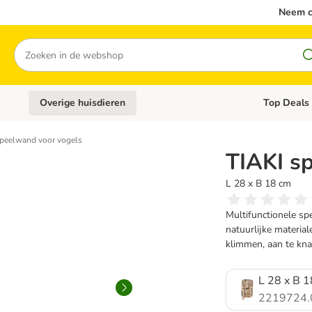
Neem c
Zoeken
Overige huisdieren
Top Deals
Open categoriemenu: Katten
Open categori
speelwand voor vogels
TIAKI s
L 28 x B 18 cm
Multifunctionele sp
natuurlijke materia
klimmen, aan te kn
L 28 x B 
2219724.